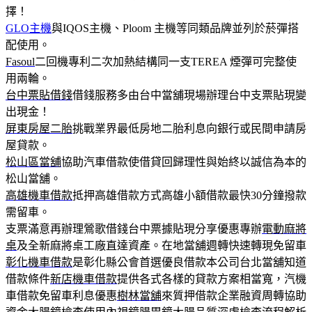
擇！
GLO主機
與IQOS主機、Ploom 主機等同類品牌並列於菸彈搭
配使用。
Fasoul
二回機專利二次加熱結構同一支TEREA 煙彈可完整使
用兩輪。
台中票貼借錢
借錢服務多由台中當舖現場辦理台中支票貼現變
出現金！
屏東房屋二胎
挑戰業界最低房地二胎利息向銀行或民間申請房
屋貸款。
松山區當舖
協助汽車借款使借貸回歸理性與始終以誠信為本的
松山當舖。
高雄機車借款
抵押高雄借款方式高雄小額借款最快30分鐘撥款
需留車。
支票滿意再辦理鶯歌借錢台中票據貼現分享優惠專辦
電動麻將
桌
及全新麻將桌工廠直達資產。在地當舖週轉快速轉現免留車
彰化機車借款
是彰化縣公會首選優良借款本公司台北當舖知道
借款條件
新店機車借款
提供各式各樣的貸款方案相當寬，汽機
車借款免留車利息優惠
樹林當舖
來質押借款企業融資周轉協助