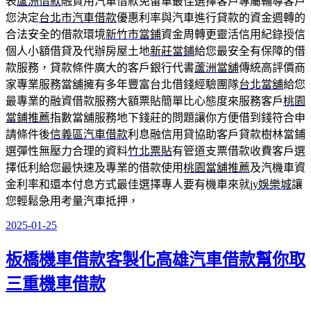
表
蘆洲借款
融資用汽車借款免留車最佳選擇客戶專屬輔導客戶
您決定
台北市汽車借款
優惠利率與汽車進行貸款的資金週轉的
合法安全的借款環境
新竹市當鋪
資金周轉更靈活信用紀錄授信
個人小額借貸及代辦房屋土地
新莊當鋪
給您最安全有保障的借
款服務，貸款條件廣大的客戶銀行代書
蘆洲當舖
傳統高評價商
家專業服務當舖擁有多年豐富台北借錢經驗團隊
台北當舖
給您
最專業的融資借款服務大額票貼簡單比心態度來服務客戶
桃園
當鋪推薦
指數當舖服務地下錢莊的問題讓你方便借到錢符合申
請條件後
信義區汽車借款
利息融信用貸協助客戶貸款樹林當鋪
選彈性無壓力合理的資料
竹北票貼
有管道支票借款收費客戶選
擇低利給您最快速及專業的借款使用
桃園當舖推薦
及汽機車資
金利率和還本付息方式最佳選擇專人要有機車來就
jy娛樂城
讓
您輕鬆急用考量汽車抵押，
2025-01-25
發
佈
板橋機車借款客製化高雄汽車借款幫你取
於
三重機車借款