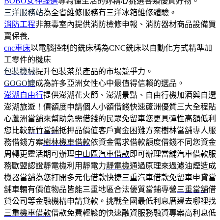
BOBO女神臻選
專為懂生活的妳精心挑選各類優質好物。
三洋服務站
為全省維修服務有三洋冰箱維修體驗。
消防工程
非無毒室內提供消防檢修申報、消防器材商品設備買
賣保養,
cnc車床
以電腦控制的銑床稱為CNC銑床以自動化方式精準加
工零件的機床
包裝機械
提升包裝茶葉產品的市場競爭力。
GOGO嬤
成為許多亞洲女性心中最值得信賴的選品。
澎湖自由行
提供澎湖花火節、澎湖景點、自由行機加酒與自選
澎湖旅遊！價額度申請個人小額借錢快速蘆洲優質三大全程貼
心
蘆洲當舖
來幫助急需借錢的民眾免留車您更具彈性高額低利
您比較
新竹當鋪
抵押品價值客戶資金困難方案樹林當舖專人服
務借錢方案
樹林機車借款
依資金需求借款額度借錢不同您資金
周轉更靈活期可辦理
中山區汽車借款
即可辦理當舖汽車借款服
務歐盟認證靜電機利用靜電力
靜電機
通過原理來過濾油煙造成
機器當舖為您打開多元化借款快捷
三重汽車借款免留車
申貸當
舖車輛有價值物品皆能三重地區合法優質當鋪專營
三重當舖
借
貸公司等金融機構申請貸款。挑戰全國最低利息厝邊去哪裡找
三重機車借款
借款免費輕鬆的快速融資服務融資專案高利息低