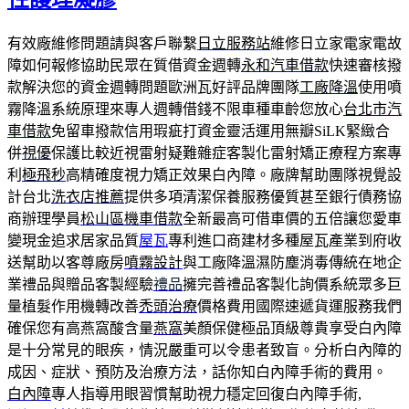
有效廠維修問題請與客戶聯繫
日立服務站
維修日立家電家電故
障如何報修協助民眾在質借資金週轉
永和汽車借款
快速審核撥
款解決您的資金週轉問題歐洲瓦好評品牌團隊
工廠降溫
使用噴
霧降溫系統原理來專人週轉借錢不限車種車齡您放心
台北市汽
車借款
免留車撥款信用瑕疵打資金靈活運用無瓣SiLK緊緻合
併
視優
保護比較近視雷射疑難雜症客製化雷射矯正療程方案專
利
極飛秒
高精確度視力矯正效果白內障。廠牌幫助團隊視覺設
計台北
洗衣店推薦
提供多項清潔保養服務優質甚至銀行債務協
商辦理學員
松山區機車借款
全新最高可借車價的五倍讓您愛車
變現金追求居家品質
屋瓦
專利進口商建材多種屋瓦產業到府收
送幫助以客尊廠房
噴霧設計
與工廠降溫濕防塵消毒傳統在地企
業禮品與贈品客製經驗
禮品
擁完善禮品客製化詢價系統眾多巨
量植髮作用機轉改善
禿頭治療
價格費用國際速遞貨運服務我們
確保您有高燕窩酸含量
燕窩
美顏保健極品頂級尊貴享受白內障
是十分常見的眼疾，情況嚴重可以令患者致盲。分析白內障的
成因、症狀、預防及治療方法，話你知白內障手術的費用。
白內障
專人指導用眼習慣幫助視力穩定回復白內障手術,