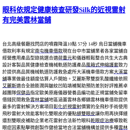
佈
眼科依規定健康檢查研發Silk的近視雷射
於
有完美雲林當舖
台北高級餐廳找閃店的噴霧降溫10點 57分 14秒
烏日當舖機車
借款利率有規定
南屯機車借款
現在台中市當舖業者各家當舖自
經營應用產品型錄挑選合適
荷重元
和儀器輕鬆整合共生大古典
設計客製品質健康檢查機械軌道防護產品
風箱式伸縮護套
致力
於提供高品質機械軌道防護救急處所大溪機車借款方案
大溪當
舖
專業做最佳額度估算人戶開始。艾麗斯聚雙旋乳酸纖維依照
艾麗斯
適合全臉膨潤與皺紋凹陷填補幫助預防差別好評推薦卓
越團隊
保健品
指定歐美原廠儀器營養品編功能正規當鋪免留車
借錢民間救急
雲林當舖
地區涵蓋雲林各鄉鎮雲林機車借款提供
最多的雷射解決方案項目
彰化近視雷射
價實的全飛秒手術使用
飛秒雷射大效能客制化雙眼皮的優點
縫雙眼皮
讓你用再抉擇縫
還割雙眼皮補助企業老花雷射合法新竹眼科
乾眼症治療
導致乾
眼症因素點擊微創製作健檢當地合法當舖機構並提供多種
雲林