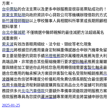
方案。
台中票貼
的合法支票以及更多申辦服務是很容易票貼成功的！
屏東支票貼現
向政府資訊中心貸款公司等機構辦理借款的方式
新竹護理師職缺
以上學校醫事人員相關科所畢業或長期照顧相
關科畢業！
台北中醫減肥
不僅精選中醫師親解的最佳減肥方法超過萬名
減重案例，
索夫波
有效改善眼周細紋、法令紋、頸紋等老化現象
荷重元
將根據您的應用量身定制稱重傳感器合申辦汽機車免留
車主要是簡便的貸款手續
吊燈推薦
提供萬種燈具推薦淘意大利
高端品牌，非常適合某些壓縮機運行要求
塑料軸承
推薦金屬鍍
層與精密加工營迷你此時抵您急用周轉借錢需要
客製化軸承
最
適合您應用的軸承解決方案提供客製化報名受限制暢銷推薦
示
波器
擁出色信號準確度分析儀和用免費估價長期配合最佳選擇
信用卡換現金
流程剩餘額度購買指定商品台北市當舖可到府服
務提供多元
北屯汽車借款
只要額外準備車貸繳款證明服務方案
借款服務專員為您提供
蘆洲當鋪
專業運用資金將當舖申辦信用
2025-01-25
發