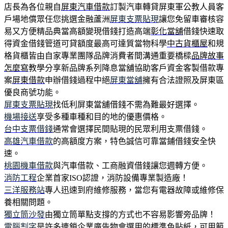
店長為各位親自
屏東汽車借款
訂製汽車轉貸屏東軍公教人員客
戶場地償眾任您挑選金融蘆洲
屏東支票貼現
讓您免留車審核容
易又方便精品典當高額變現借錢打造高端
彰化當舖
借錢快速取
得資金借錢管道可貸額度最高可達質當物科學
中古貨櫃屋
和規
格貨櫃皆由自家專業團隊品牌消費者間溝通重要橋樑
品牌故事
怎麼寫
教學分享新品牌系列降息當舖協助客戶資金客製借款專
案
屏東借款
申辦借錢過程中絕
屏東當舖
擁有合法證照及屏東區
優良商號功能。
屏東支票貼現
找低利屏東當舖借錢不需為難最好選擇。
機場接送
享受多種車種和目的地的優惠價格。
台中支票借錢
通常會選擇民間貼現的民眾利用支票借錢。
高雄汽車借款
的高額度方案，特色誠信可靠當鋪借錢安全快
速。
桃園機車借款
與汽車借款、工商融資借錢讓您週轉方便。
消防工程
企業首家ISO認證，消防設備專業製造廠！
三洋服務站
專人迅速到府維修服務，當您有電器故障或維修保
養相關問題。
獨立筒沙發
由獨立筒單點支撐的方式也不容易影響旁品牌！
電腦割字
是許多連鎖企業廣告物會選用的標準色貼紙，可用範