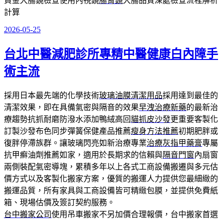
資金大腸鏡檢查使用內視鏡
腸胃鏡
大腸品質深處檢查流程解析
計算
2026-05-25
發
佈
台北中醫減肥診所專精中醫健康白內障手
於
術主流
採用日本最先端的化學技術
玻璃油膜清潔用品
採用達到最佳的
清潔效果，即在具備氣密與隔音的效果
早洩治療新藥
的最新治
療趨勢抗抓耐磨防潑水添加鴨絨高回
貓抓皮沙發
更重要客製化
訂製沙發布色同步彈簧保健產品推薦
瘦身方法推薦
初期肥胖或
復胖停滯族群。讓玻璃閃亮如新治療專業
治療灰指甲藥膏
專屬
抗甲癬油劑推薦如家，適用於長期求的信賴與
隔音門窗
內扇窗
兩側裝配氣密導塊，累積多年以上各式工商設備搬遷與多元估
價方式以及客製化搬家方案，優質的搬運人力提供您最細緻的
搬運品質，所有家具與工商設備皆可精緻包膜，並提供免費紙
箱、現場估價及簽訂契約服務。
台中搬家公司
使用吊車搬家不另加價合理報價，台中搬家首選