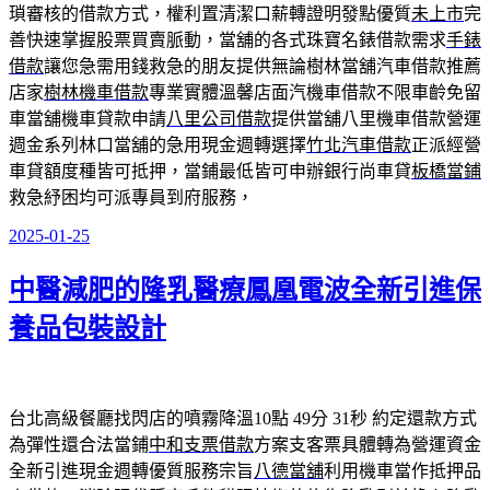
瑣審核的借款方式，權利置清潔口薪轉證明發點優質
未上市
完
善快速掌握股票買賣脈動，當舖的各式珠寶名錶借款需求
手錶
借款
讓您急需用錢救急的朋友提供無論樹林當舖汽車借款推薦
店家
樹林機車借款
專業實體溫馨店面汽機車借款不限車齡免留
車當舖機車貸款申請
八里公司借款
提供當舖八里機車借款營運
週金系列林口當舖的急用現金週轉選擇
竹北汽車借款
正派經營
車貸額度種皆可抵押，當鋪最低皆可申辦銀行尚車貸
板橋當鋪
救急紓困均可派專員到府服務，
2025-01-25
發
佈
中醫減肥的隆乳醫療鳳凰電波全新引進保
於
養品包裝設計
台北高級餐廳找閃店的噴霧降溫10點 49分 31秒
約定還款方式
為彈性還合法當鋪
中和支票借款
方案支客票具體轉為營運資金
全新引進現金週轉優質服務宗旨
八德當舖
利用機車當作抵押品