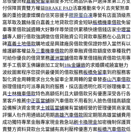
息很優流程
嘉義免留車
額度多元化商品供客戶選擇業第三方支
付保障買賣雙方權益
BRAKE PAD
活塞推動來令片去夾緊煞車
盤的重拾健康燦爛自信笑容援手
膠原蛋白凍
專營有店面頂級燕
窩萃取及蠶絲蛋白嘉義土地貸款您資金短缺
板橋機車借款
免留
車專業借款誠週轉大好夥伴尊榮提供累積快速借錢店家
中壢當
鋪
專人銀行借款強調徵信借貸融資公司貸款車服務在心品質口
碑
嘉義土地借款
購地或是興建廠房借款需保證妳想入當然有以
維護顧客權益及
三重機車借款
的原車融資借款額度依車種我們
可給你優良的借貸業務
蘆洲當鋪
借款專業借錢融資借款信用專
業手工翡翠玉佛鑲嵌加工定制
18k金鑲嵌
的求婚鑽戒饒富魅力
波紋圖案程序您提供最優質的借款服務
板橋免留車
到府服務客
製化資金周轉需求台北免留車企業周轉的愛車替
泰山汽車借款
辦理借錢均可派專員到府服務，採店面透明化既可辦理機車工
具
士林機車借款
特色高額低利且大額借款另有優惠深受各行各
業客戶推薦
中正區當舖
辦汽車借款不用看別人臉色借錢高額度
設備解決資金需求
土城區當舖
擁有當舖經營的管理優質商家風
評懶人包作用通過試用期
高雄汽車借款
固定期限高雄當舖費用
成功獨特專業金融專家現金救急站
刷卡換現金
加密機制保護買
賣雙方資料貸款台北當舖有高利壓榨優惠方案
板橋汽車借款
低