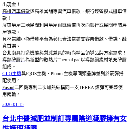
出現金！
高雄汽車借款
與高雄當舖專營汽車借款，銀行經營模式機車借
款！
屏東房屋二胎
民間利用房屋剩餘價值再次向銀行或民間申請房
屋貸款。
員林當舖
小額借貸平台為彰化合法當鋪支客票借款、借錢、融
資首選。
台北廚具
打造機能與質感兼具的時尚精品領導品牌方案需求！
導熱矽膠片
為新型的散熱片Thermal pad以導熱絕緣材填充矽膠
組成。
GLO主機
與IQOS主機、Ploom 主機等同類品牌並列於菸彈搭
配使用。
Fasoul
二回機專利二次加熱結構同一支TEREA 煙彈可完整使
用兩輪。
2026-01-15
發
佈
台北中醫減肥並制訂專屬陰道凝膠擁有女
於
性護理凝膠