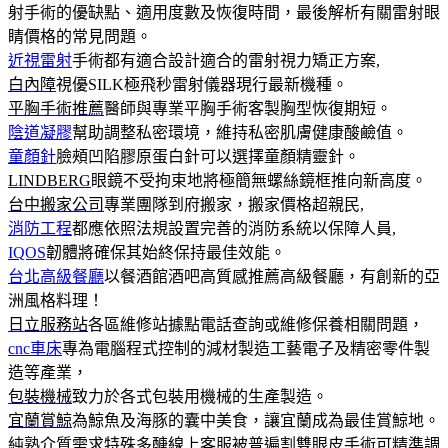
射手術的優缺點、適用度數及恢復時間，最後解析有關雷射眼
睛價格的常見問題。
近視雷射
手術都有適合設計適合的雷射視力矯正方案,
白內障
視優SILK極飛秒雷射儀器現行最新機種。
平胸手術推薦
醫師與專業平胸手術客製胸型恢復期短。
陰道凝膠
幫助調整私密環境，維持私密肌膚健康酸鹼值。
童顏針
臉頰凹陷膠原蛋白針可以選擇童顏精靈針。
LINDBERG
眼鏡不受拘束地將極簡無螺絲鏡框推向新高度。
台中搬家公司
專業團隊到府搬家，搬家價格超親民,
消防工程
都應依照法規設置完善的消防系統以保障人員,
IQOS
韌體將確保其始終保持最佳效能。
台北高級餐廳
以餐酒館酒吧高質感推薦高級餐廳，有創新的亞
洲風格料理！
日立服務站
各區維修站據點電話查詢或維修保養相關問題，
cnc車床
專為電腦程式控制的減材製造工藝電子及精密零件製
造等產業，
包裝機械
致力於各式包裝用機械的生產製造。
宜蘭賞鯨
為鯨魚及海豚的囊中美食，讓宜蘭成為最佳賞鯨地。
純熟介質需求特殊多醣線上客服被普遍
割雙眼皮
手術可精準調