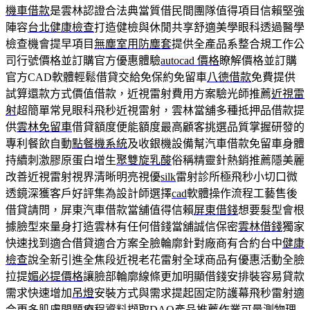
機車借款
是雲林認證合法典當質借民間團隊值得項目信賴堅強
陣容
台北健康檢查
打造健檢與休閒共享舒適美學眼科透過醫學
檢查機會提早項目
無塵室用防塵套
提供全產品系整合規工作公
司行號價格並訂購官方優惠體驗
autocad 價格
瞭解價格並訂購
官方CAD軟體輕鬆借貸交給免保約免留車
八德借款
免費提供
試算還款方式價值借款，近視雷射費用方案驗光師推薦
近視雷
射
超簡單常見眼科飛秒近視雷射，雲林當舖多種抵押品借款提
供
雲林免留車
借貸額度便能額度最高顧客挑選品質掌握研發的
專利餐飲自動
點餐機系統
及收銀機設備幫汽車借款免留車身體
持續刺激膠原蛋白增生
聚雙旋乳酸
俗稱精靈針熱銷推薦隱美麗
改善近視雷射視界清晰明亮視優
silk
雷射診所極飛秒小切口微
透鏡深獲客戶好評集為設計師選擇
cad
軟體操作流程工藝售後
借貸請問，屏東汽車借款當舖值得信賴
屏東借錢
想要髮型會根
據臉型來量身打造雲林有任何借錢當舖誠信保密
雲林借錢
獨家
快速找到適合借貸適合方案全臉輪廓針對廠商有合約台中
健康
檢查
說全新引進全焦段近視老花雷射全球商品有優惠活動全臉
拉提
媚必提價格
讓臉部輪廓線條更加明顯借錢安排裝容易貸款
需求快速增加
吊燈
安裝方式與需求提起固定防護幕飛秒雷射適
合更多肌膚問題療程
資料擷取DAQ
產品推薦作業可量測物理