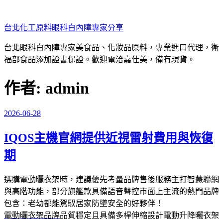
跳
至
台北化工原料眼科白內障專家分享
主
要
台北眼科白內障專家美食品、化妝品原料，專業進口代理，衛
內
福部食品添加證書保證。歡迎電洽嘉仕美，備有現貨。
容
作者:
admin
2026-06-28
發
佈
IQOS主機官網提供近視雷射費用與恢復
於
期
選購電動曬衣架時，建議優先考量品牌售後服務主打智慧聯網
與高階功能，部分旗艦款具備語音聲控市面上主流的熱門品牌
包含：老幼都能駕馭居家防墜安全的好夥伴！
電動曬衣架品牌
品質穩定且具備多桿伸縮設計電動升降曬衣架