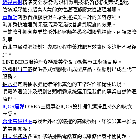
近視雷射
精準安全恢復快,眼科微創技術搭配術後完整追蹤,
陰道凝膠
擁有超高人氣的女性護理凝膠女性護理凝膠。
童顏針
刺激自體膠原蛋白增生選擇美白針的美容療程。
海菲秀
快速達到深層清潔保濕改善膚質瑕疵的效果。
高雄隆乳
擁有專業整形外科醫師熟悉多種隆乳技術、內視鏡隆
乳等,
台北中醫減肥
並制訂專屬療程中藥減肥有效實例多消脂不易復
胖。
LINDBERG
眼鏡丹麥極緻美學＆頂級製框工藝新高度。
塑膠射出工廠
提供各式塑膠射出成型產品、塑膠射出成型代工
服務，
抽水肥
定期抽水肥能確保化糞池的正常運作和衛生環境，
噴霧降溫
設計及規劃各類噴霧系統運用是我們的專業自然降溫
原理，
IQOS煙彈
TEREA主機專為IQOS設計提供潔淨且持久的味覺
享受。
台北高級餐廳
尋找世外桃源精選的高級餐廳，榮獲米其林推薦
的美食餐廳！
日立服務站
各區維修站據點電話查詢或維修保養相關問題，