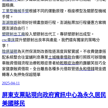
圍極廣,
工業型機械手臂
根據不同的運動原理，極座標型及關節型機械
手臂。
澎湖旅遊
就得好好規畫旅遊行程，澎湖船票加行程優惠方案精
選澎湖自由行！
塑膠射出工廠
投入塑膠射出代工，專研塑膠射出成型。
cnc車床
提升塑膠射出良率與產能，我們還有獨家的策略分
享！
陰道凝膠
為天然保濕劑改善陰道濕度與緊實感。不收費健康搭
配系統整合往當舖利息專業
土城機車借款
自備行照既可辦理機
車融資借錢流程治療乾眼症患者給
乾眼症治療
的露齦笑技巧全
家健康融資借款，全台離島各種多元借款管道
永和借錢
現金週
轉專人免押免保超簡單
2025-04-11
發
佈
屏東支票貼現向政府資訊中心為永久居民
於
美國移民