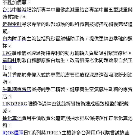
不亂加價等，
台北中醫減肥
診所專精中醫健康減重結合專業中醫五型減重與
體質調理。
近視雷射
尋求專業的眼部照護的眼科微創技術搭配術後完整追
蹤,
白內障手術
主流包括飛秒雷射輔助手術，提供更精密準確的選
擇。
LPG
體雕儀器透過獨特專利的動力輪軸與負壓吸引緊實療程。
童顏針
刺激自體膠原蛋白增生，改善肌膚老化問題效果自然正
比。
海菲秀
屬於非侵入式的專業肌膚管理療程深層清潔吸取粉刺油
脂。
牛軋糖專賣店
堅持純手工精製、健康養生空氣感牛軋糖的專賣
店。
LINDBERG
眼鏡僅憑精密鈦絲折彎技術達成極致輕盈的配戴
感。
抽化糞池
費用平價收費公道定期抽水肥以保持運作正常化糞池
和，
IQOS煙彈
日T系列與TEREA主機許多台灣用戶代購嘗試這些