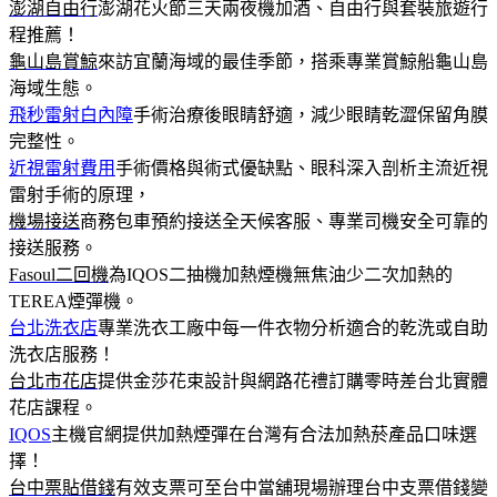
澎湖自由行
澎湖花火節三天兩夜機加酒、自由行與套裝旅遊行
程推薦！
龜山島賞鯨
來訪宜蘭海域的最佳季節，搭乘專業賞鯨船龜山島
海域生態。
飛秒雷射白內障
手術治療後眼睛舒適，減少眼睛乾澀保留角膜
完整性。
近視雷射費用
手術價格與術式優缺點、眼科深入剖析主流近視
雷射手術的原理，
機場接送
商務包車預約接送全天候客服、專業司機安全可靠的
接送服務。
Fasoul二回機
為IQOS二抽機加熱煙機無焦油少二次加熱的
TEREA煙彈機。
台北洗衣店
專業洗衣工廠中每一件衣物分析適合的乾洗或自助
洗衣店服務！
台北市花店
提供金莎花束設計與網路花禮訂購零時差台北實體
花店課程。
IQOS
主機官網提供加熱煙彈在台灣有合法加熱菸產品口味選
擇！
台中票貼借錢
有效支票可至台中當舖現場辦理台中支票借錢變