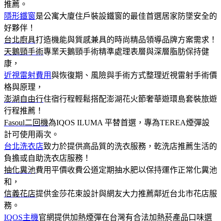
推薦。
隱形鐵窗
是公寓大廈住戶裝設鐵窗的最佳首選居家防墜安全的
好夥伴！
台北廚具
打造機能與質感兼具的時尚精品領導品牌方案需求！
天鵝頸手術
專業天鵝頸手術精準處理表層與深層脂肪保持健
康，
近視雷射費用
與恢復期、風險與手術方式整理近視雷射手術價
格與原理，
澎湖自由行
住宿行程輕鬆搭配澎湖花火節奢華遊環島套裝旅遊
行程推薦！
Fasoul二回機
為IQOS ILUMA 平替首選，專為TEREA煙彈設
計可使用兩次。
台北洗衣店
致力於提供高品質的洗衣服務，乾洗店推薦生活的
負擔或自助洗衣店服務！
抽化糞池
費用平價收費公道定期抽水肥以保持運作正常化糞池
和，
信義花店
提供金莎花束設計與網友大力推薦鄰近台北市花店服
務。
IQOS主機
官網提供加熱煙彈在台灣有合法加熱菸產品口味選