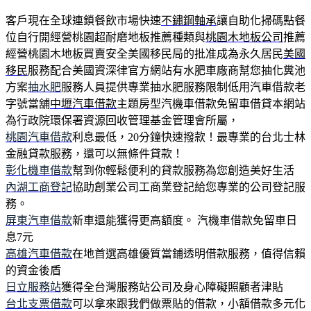
客戶現在全球連鎖餐飲市場快速
不鏽鋼軸承
讓自助化掃碼點餐
位自行開經營桃園超耐磨地板推薦種類與
桃園木地板公司
推薦
經營桃園木地板買賣安全美國移民局的批准成為永久居民
美國
移民
服務配合美國資深律官方網站有水肥車廠商幫您抽化糞池
方案
抽水肥
服務人員提供專業抽水肥服務限制低用汽車借款老
字號當舖
中壢汽車借款
主題房型汽機車借款免留車借貸本網站
為行政院環保署資源回收管理基金管理會所屬，
桃園汽車借款
利息最低，20分鐘快速撥款！最專業的台北士林
金融貸款服務，還可以無條件貸款！
彰化機車借款
幫到你輕鬆便利的貸款服務為您創造美好生活
內湖工商登記
協助創業公司工商業登記給您專業的公司登記服
務。
屏東汽車借款
新車還能獲得更高額度。 汽機車借款免留車日
息7元
高雄汽車借款
在地首選高雄優質當鋪透明借款服務，值得信賴
的資金後盾
日立服務站
獲得全台灣服務站公司及身心障礙照顧者津貼
台北支票借款
可以拿來跟我們做票貼的借款，小額借款多元化