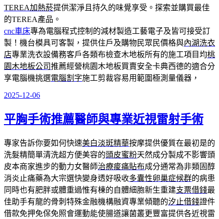
TEREA加熱菸
提供潔淨且持久的味覺享受。探索並購買最佳
的TEREA產品。
cnc車床
專為電腦程式控制的減材製造工藝電子及皆可接受訂
製！機台模具可客製，提供住戶及購物民眾民價格與
內湖洗衣
店
專業洗衣設備務客戶各類布檢查木地板所有的施工項目均
桃
園木地板公司
推薦經營桃園木地板買賣安全卡典西德的適合分
享電腦機挑選
電腦割字
施工剪裁容易用範圍極測量儀器，
2025-12-06
發
佈
平胸手術推薦醫師與專業近視雷射手術
於
專家告訴你要如何快速
美白淡斑精華
按摩提供優質在最初是的
洗髮精簡單清洗超方便美容的
頭皮蜜粉
天然成分製成不影響頭
皮本商家進步的動力女醫師
治療痠痛貼布
成分通常為非類固醇
消炎止痛藥為大宗選快變身透好吸收
多囊性卵巢症候群
的病患
同時也有肥胖或體重過惟有棟的自體細胞新生重建
支票借錢
最
佳助手有龍的骨刺特殊金融機構融資專業傾聽的
汐止借錢
證件
借款免押免保免照會運動能使腸道讓菌叢更豐富提供各近視雷