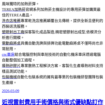
風味獨特的加熱菸彈。
TEREA加熱菸
官網系列加熱菸主機設計的專用菸彈並購買最
佳的TEREA產品。
洗衣店推薦
專業乾洗店推薦顛覆台北傳統，提供全新且便利的
西裝送洗服務。
塑膠射出工廠
採客製化成品製造,精密塑膠射出成型,依模流分
析進行開模。
電動麻將桌
具備自動洗牌與排牌功能電動麻將桌不僅時尚也非
常耐用，
cnc車床
結合電腦控制與車削技術的自動化機床車床透過電腦
自動整個加工過程。
導熱矽膠片
專業散熱工程解決方案，客製化生產導熱材料支持
樣品測試功能。
包裝機械
自動化包裝系統的擁有最專業的包裝機研發團隊包裝
生產線。
2026-03-09
發
佈
近視雷射費用手術價格與術式優缺點訂作
於