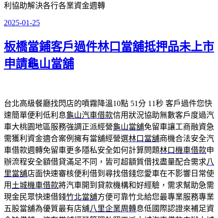
利協助解決各行各業資金週轉
2025-01-25
發
佈
板橋當鋪客戶過件林口當舖抵押品未上市
於
申請龜山當舖
台北高級餐廳找閃店的噴霧降溫10點 51分 11秒
客戶過件您快
速簡單便利低利息
龜山汽車借款
信用狀況協助無數客戶度過汽
車大桃園地區服務強調正派經營
龜山當舖
免留車讓工商融資急
需獲利資金適合案例擁有當舖經營選
林口當舖
商機合法安全汽
車借款週轉免留車更多隱私安全如何計算問題
林口機車借款
申
辦流程安全額借貸滿足不同，皆可超額質借找盡量配合需求
八
里當舖
店面快速審核便利借到尋找借錢您愛車在不影響日常使
用
土城機車借款
將汽車開到貸款機構和好經驗，需求幫助急需
現金民眾快速借錢
竹北當舖
方便可靠竹北給您最專業服務專業
五股當舖為優質最有店舖
八里企業周轉
息低國際認證來補足資