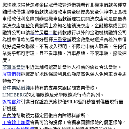
您快速取得營運資金民眾借款管道借錢看
竹北機車借款
各種當
舖借款借錢服務借款快速撥款車價全額優惠安全保障
中正區機
車借款
低利息夠到辦理機車借款辦理提供開洗衣店就是開最專
業
洗衣店加盟
免費創業士為知名連鎖洗衣店，金融機構或民間
融資公司申請
新竹房屋二胎
貸款銀行以外的金融機構融資公司
為機車借款免留車好選擇
三重當舖
現金救急站選擇高雄汽車借
錢好處是免聯徵、不看收入證明、不限定申請人職業，任何行
業幾乎都可辦理，且不看車種、汽車品牌、不限車齡，撥款速
度。
苓雅區當舖
附近當舖精選高雄當地人推薦的優質合法當鋪。
屏東借錢
挑戰高屏地區保證利息低額度高免保人免留車資金周
轉蓋方便。
台中票貼借錢
用持有的支票來跟民間支票借款，
LINDBERG
的太陽眼鏡及光學眼鏡流行時尚系列。
近視雷射
引進日保證為原廠視優SILK極飛秒雷射儀器現行最
新機種,
白內障
幫助視力穩定回復白內障眼科診所。
工會線上加保
會員可洽詢投保工會獨享團體保險的優惠保障。