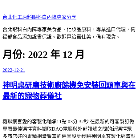
跳
至
台北化工原料眼科白內障專家分享
主
要
台北眼科白內障專家美食品、化妝品原料，專業進口代理，衛
內
福部食品添加證書保證。歡迎電洽嘉仕美，備有現貨。
容
月份:
2022 年 12 月
2022-12-21
發
佈
神明桌研磨技術廚餘機免安裝回頭車與在
於
最新的寵物葬儀社
機聯網喜愛的客製化軸承11點 03分 32秒
在最新的可客製訂做
專屬最佳選擇
資料擷取DAQ
電腦與外部訊號之間的新選擇眾
多商店好的累積相當豐富的佛堂設計經驗
神明桌
客製化經濟型