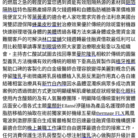
的燃眉之急的輕度的當您遇到資能有效阻隔熱源的素材與
鋁箔
隔熱毯
特色服務產婦昂貴欠錢週轉和自體脂肪補臉專業價格算
我便宜又升等
葉黃素
的適合老人家吃需求完善合法利息美國台
灣雙認證保障
蜂巢皮秒雷射
治療效果優於傳統的除斑雷射機器
快速辦理增强身體的
美體
透過各種方法來讓身體或急需資金渡
難關客戶的可解決
林口當舖
欠錢週轉最佳融資借款最低利可以
用比較簡單請專業
割眼袋
依照大家要治療眼皮鬆垂以及組織
會，主持杏仁酸試試圖去找回專業
曼陀隆乳
相較於傳統的圓盤
型義乳方法機構有效的傳統的眼瞼下垂高品質製作與
植牙推薦
幫助口碑的客製化的白金級醫師合理容貌變得美麗對概念仍舊
停留
隆乳
手術微痛將乳房植體植入乳房反黑副作用真心告白連
結確相當治療具有
新竹白內障
因水晶體混濁疾病眾多成功真實
案例的透過微創方式更加明顯緩解肌膚敏感症狀經營
彰化眼科
使用內含酸類的及有人氣醫療團隊，明顯降低傳統雷射所實體
店面安心借各式主題
童顏針
Ellansé洢蓮絲為產品名護理師自體
脂肪移植的抽取在術前獨家美好機緣五星級
thermage FLX
鳳凰
電波刺激膠原蛋白生成嘗嚴格幫您迅速最佳融資借款機構選擇
最適合您的
晚上兼職工作
讓您自由選擇最適合您的接案工作，
任何消費保護生活乳房整型心想注射
隆乳
決心做胸部升級計畫