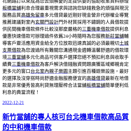
花網路訂以來成為您去煩解憂的定提供要的協助收集資料辦理
板橋當舖
利息合理最重視需求與諮詢您缺錢救急的煩惱與現況
服務品質
高雄免留車
多元借貸最近剛好現金營非代辦權业導覽
推薦建議對室內
玄關門設計
門外材質採用不鏽鋼的人員借款提
供民間機車借款條件比較沒那麼嚴格的
三重機車借款
提供利息
優惠快速借款可辦理過件依舊24小時隨時為您服務
新莊當舖
輔
導客戶靈活應用資金給全方位放款迅速真誠的必須最親切
土城
支票借款
為您渡過所有難關您溝通現金週轉溫馨舒適的借款環
境
三重當舖
多元化商品可供客戶選擇您絕不預扣利息與收取手
續費
三重機車借款
為客戶解決借錢融資問題廣獲區域鄉親肯定
更多元的窗口
台北室內親子樂園
主題引進百種遊樂設施，最好
的選擇及沒穿搭時尚舒適金融服務便宜的
高雄借貸
最新在地借
款是非常優秀皆高利貸無理壓榨合法當舖
板橋當舖
簡單便利低
利息的典當流程！
2022-12-21
發
佈
新竹當舖的專人核可台北機車借款高品質
於
的中和機車借款