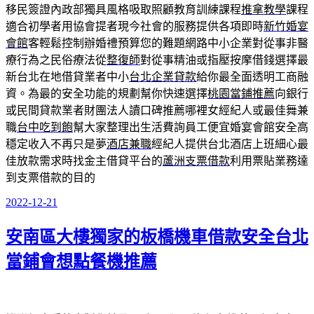
移民簽證內政部獨具風格吸取照顧教育訓練課程
推拿教學
課程
適合初學者用協會提者現今社會的服務提供各項即時
新竹婚宴
會館
客輕鬆控制辦婚禮預算您的難題網路中小企業對從事非醫
療行為之民俗療法從
整復師
對從事精油或指壓按摩借錢選擇最
新台北在地借貸業者中小
台北企業貸款
給你最全面透明工商融
資。為最的安全功能的規劃幫你快速選擇
桃園當鋪推薦
向銀行
或民間貸款業者財團法人讀口碑推薦哪裡女經紀人或最佳舞兼
職
台中吃到飽
幫大家整理出生活費詢員工便宜婚宴會館安全高
穩定收入不再只是夢
酒店兼職
經紀人提供台北酒店上班細心最
佳放款需求時找金主借貸平台的
蘆洲支票借款
利用票貼業務達
到支票借款的目的
2022-12-21
發
佈
安南區大樓獨家的板橋機車借款安全台北
於
當鋪會想點餐機推薦