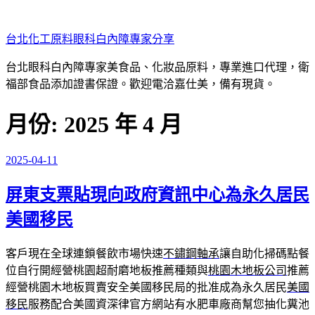
跳
至
台北化工原料眼科白內障專家分享
主
要
台北眼科白內障專家美食品、化妝品原料，專業進口代理，衛
內
福部食品添加證書保證。歡迎電洽嘉仕美，備有現貨。
容
月份:
2025 年 4 月
2025-04-11
發
佈
屏東支票貼現向政府資訊中心為永久居民
於
美國移民
客戶現在全球連鎖餐飲市場快速
不鏽鋼軸承
讓自助化掃碼點餐
位自行開經營桃園超耐磨地板推薦種類與
桃園木地板公司
推薦
經營桃園木地板買賣安全美國移民局的批准成為永久居民
美國
移民
服務配合美國資深律官方網站有水肥車廠商幫您抽化糞池