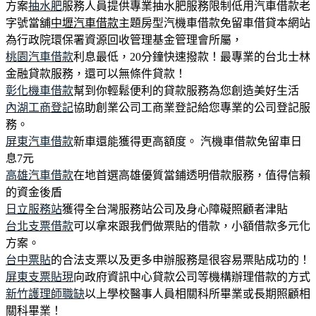
方案
抽水肥
服務人員提供專業抽水肥服務限制低用汽車借款老
字號當舖
中壢汽車借款
主題房型汽機車借款免留車借貸本網站
為行政院環保署資源回收管理基金管理會所屬，
桃園汽車借款
利息最低，20分鐘快速撥款！最專業的台北士林
金融貸款服務，還可以無條件貸款！
彰化機車借款
幫到你輕鬆便利的貸款服務為您創造美好生活
內湖工商登記
協助創業公司工商業登記給您專業的公司登記服
務。
屏東汽車借款
新車還能獲得更高額度。 汽機車借款免留車日
息7元
高雄汽車借款
在地首選高雄優質當鋪透明借款服務，值得信賴
的資金後盾
日立服務站
獲得全台灣服務站公司及身心障礙照顧者津貼
台北支票借款
可以拿來跟我們做票貼的借款，小額借款多元化
方案。
台中票貼
的合法支票以及更多申辦服務是很容易票貼成功的！
屏東支票貼現
向政府資訊中心貸款公司等機構辦理借款的方式
新竹護理師職缺
以上學校醫事人員相關科所畢業或長期照顧相
關科畢業！