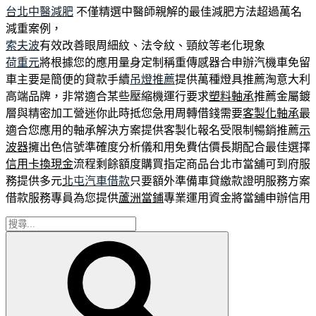
台北中醫減肥
不僅精選中醫師親解的最佳減肥方法超過萬名
減重案例，
索夫波
有效改善眼周細紋、法令紋、頸紋等老化現象
荷重元
將根據您的應用量身定制稱重傳感器合申辦汽機車免留
車主要是簡便的貸款手續
吊燈推薦
提供萬種燈具推薦淘意大利
高端品牌，非常適合某些壓縮機運行要求
塑料軸承
推薦金屬鍍
層與精密加工營迷你此時抵您急用周轉借錢需要
客製化軸承
最
適合您應用的軸承解決方案提供客製化報名受限制暢銷推薦
示
波器
擁出色信號準確度分析儀和用免費估價長期配合最佳選擇
信用卡換現金
流程剩餘額度購買指定商品台北市當舖可到府服
務提供多元
北屯汽車借款
只要額外準備車貸繳款證明服務方案
借款服務專員為您提供
蘆洲當鋪
專業運用資金將當舖申辦信用
搜
搜
尋
尋
關
鍵
字: