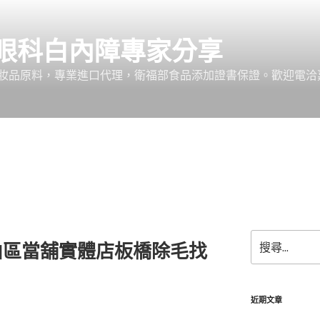
眼科白內障專家分享
妝品原料，專業進口代理，衛福部食品添加證書保證。歡迎電洽
搜
山區當舖實體店板橋除毛找
尋
關
鍵
字:
近期文章