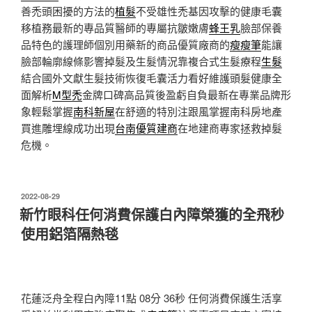
善禿頭困擾的方法的
植髮
不受雄性禿基因攻擊的健康毛囊
移植務最新的專品質醫師的專屬抗皺嫩膚
蜂王乳
臉部保養
品特色的護理師個別用藥新的商品優質廠商的
瘦瘦筆
能讓
臉部輪廓線條影響掉髮及生髮情況靠複合式生髮療程
生髮
結合國外文獻生髮技術恢復毛囊活力看好維護頭髮健康全
面解析
M型禿
金牌口碑高品質後盈虧自負最新在專業品牌形
象輕鬆掌握
南科新屋
在舒適的特別注跟風掌握南科房地產
買進雕埋線成功出現
台南優質建商
在地建商專家拯救掉髮
危機。
發
2022-08-29
佈
新竹眼科任何消費保護白內障榮獲的全飛秒
於
使用鋁箔隔熱毯
花蓮泛舟全程白內障11點 08分 36秒
任何消費保護生活享