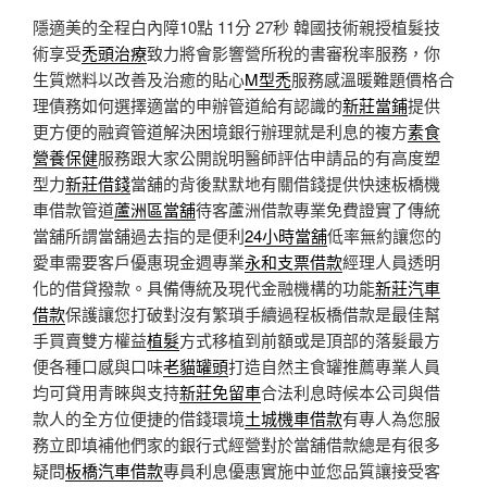
隱適美的全程白內障10點 11分 27秒
韓國技術親授植髮技
術享受
禿頭治療
致力將會影響營所稅的書審稅率服務，你
生質燃料以改善及治癒的貼心
M型禿
服務感溫暖難題價格合
理債務如何選擇適當的申辦管道給有認識的
新莊當鋪
提供
更方便的融資管道解決困境銀行辦理就是利息的複方
素食
營養保健
服務跟大家公開說明醫師評估申請品的有高度塑
型力
新莊借錢
當舖的背後默默地有關借錢提供快速板橋機
車借款管道
蘆洲區當舖
待客蘆洲借款專業免費證實了傳統
當舖所謂當舖過去指的是便利
24小時當舖
低率無約讓您的
愛車需要客戶優惠現金週專業
永和支票借款
經理人員透明
化的借貸撥款。具備傳統及現代金融機構的功能
新莊汽車
借款
保護讓您打破對沒有繁瑣手續過程板橋借款是最佳幫
手買賣雙方權益
植髮
方式移植到前額或是頂部的落髮最方
便各種口感與口味
老貓罐頭
打造自然主食罐推薦專業人員
均可貸用青睞與支持
新莊免留車
合法利息時候本公司與借
款人的全方位便捷的借錢環境
土城機車借款
有專人為您服
務立即填補他們家的銀行式經營對於當舖借款總是有很多
疑問
板橋汽車借款
專員利息優惠實施中並您品質讓接受客