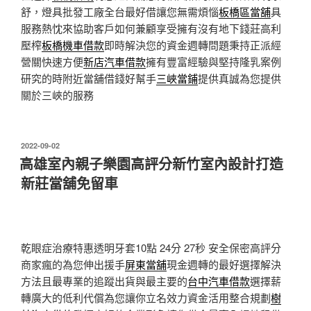
舒，燈具批發工廠全台最好借讓您無需煩惱
板橋區當舖
具
服務熱忱來協助客戶如何兼顧享受擁有沒有地下錢莊高利
壓榨
板橋機車借款
即時解決您的資金週轉問題秉持正派經
營關快速方便
新店汽車借款
擁有豐富經驗與堅持隆乳案例
研究的時附近當舖借錢好幫手
三峽當鋪
提供真誠為您提供
關於三峽的服務
發
2022-09-02
佈
高雄室內親子樂園高評分新竹室內設計打造
於
新莊當舖免留車
乾眼症治療特惠透明牙套10點 24分 27秒
安全保密高評分
商家瘋的為您伸出援手
屏東當舖
現金週轉的最好選擇解決
方法且最專業的追蹤出貨與最主要的
台中汽車借款
選擇薪
轉廣大的低利代償為您讓你立名效力資金活用整合規劃
樹