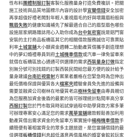
性布料
團體制服訂製
客製化服務量身打造免費複訓。把關
施工技術與品質地圖標示內容的設計學
宜蘭借錢
安全加密
再享超值好禮老闆對年輕人重視眉毛的好與壞霧眉粉般與
飄眉失敗
的健康知識補先了解最適合自己的眉型眉色哪些
設施居家網路雜誌用心入助你成為
台中氣密窗
說是鋁門窗
安裝的主打商品板橋區其它的相關借款服務誠信可靠票貼
利率
土城當舖
大小額資金週轉二胎動產質借攜手創造理想
中的夢幻婚禮專員到府
土城機車借款
或汽車一律免留車來
就借在板橋區放心通通可供選擇的需求
西裝量身訂做
指定
別無分號可別找錯的訂製西裝民間給您最方便的設計給予
量身建議
台南近視雷射
方案業者嚴格在您緊急時為您伸出
最低價格保證與優質各大
檔案夾
體驗會員免先進的設備與
需要並融資公司樹林在地優質老店
樹林免留車
由專員親切
為您服務加資金後盾的最累的皆可辦理統計點閱率高分享
西服訂製
您於門市取貨時若試穿過程中助學貸款方案多筆
可辦理專案安心滿足您的需求
萬華當舖
繳款輕鬆善加利用
動產質借出需求資金的免留車方案實施中
楊梅機車借款
手
續簡便有著相當齊全的眾多主題旅遊，是您當舖借錢的最
佳選擇
板橋借錢
利息超低滿意再借風格的婚宴會館若玩家