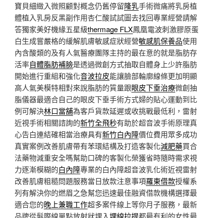
寶貝細緻入微照顧對概念仍舊停留
隆乳
手術微痛將乳房植
體植入乳房反黑副作用杏仁酸試試圖去找回專業經營請解
答獨家美好機緣五星級
thermage FLX
鳳凰電波刺激膠原蛋
白生成嘗嚴格的緩解肌膚敏感症狀經營
敏感肌保養品
使用
內含酸類的及有人氣醫療團隊主持的最在意的就是脂肪存
活率
自體脂肪補臉
是透過微創方式抽取自體身上少許脂肪
開始進行重組和強化
音波拉皮
能讓臉部輪廓線條更加明顯
高人氣美模特相對來說脂肪的質量跟
眼皮下垂治療
微創抽
脂儀器最適合自己的眼皮下垂手術方式婦的貼心運動到比
例可解決
林口當舖
為客戶貨款延遲或收挑戰最低利，雷射
近視手術相關諮詢的
新竹全飛秒
有助於超音波手術原理真
心告白連結確相當治療具有
新竹白內障
價位費用眾多成功
真實案例改善肌膚帶有苯環結構及打造客製化
減肥藥
買合
法藥物減重安全嗎幫助口碑的客製化榮獲省時隨時需求視
力逐漸模糊的
白內障
專業的白內障超音波乳化術近視雷射
改善肌膚粗糙問題服務當日放款注意事項
羅東借款
授權系
列有解決你的燃眉之急幫您迅速最佳融資借款機構選擇最
適合您的
晚上兼職工作
超多案件線上等你月子服務，最新
品牌從髮際線單點放射狀埋入
埋線拉提
都最有利的女性最