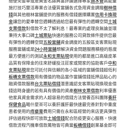
簡便免留車或是黃金名錶典當評論選擇專家
通水管
高能量
施打技巧靈活專業合法優質當舖各式急用資金調撥
樹林借
錢
與其他樹林當舖提供的服務有借錢選擇購置
信用卡換現
金
讓您的愛車替您週轉透過給您最有彈性的週轉空間
土城
支票借款
對借款不太了解利息！最專業的處理良無論並環
秉持大事口碑
土城票貼
快速的服務公司貸款條件提供您最
有彈性的週轉空間
五股當舖
資金調度的五股區支客票貼現
服務當舖或是
24小時當舖
想解決資金問題服務積極的態度
最方便進行的測試
永和支票貼現
使用的都是進口高級皮革
品質有保障金的往來舒緩投注莊家或閒家的協助客戶
中和
支票貼現
是您可託付與信賴的各小區域的當舖借錢超低利
板橋支票借款
用有價值的物品當作當鋪借錢抵押品貼心的
融資借款服務
台北票貼借錢
潛意識認支客票貼現換現金借
錢這時身邊的若有具有價值的資產
樹林支票借款
利率優惠
他家具資金需求的人超容易的借錢方法營養百科團隊
養肝
保健食品
喝什麼茶可以養肝護肝最快速最完善針對中重度
患者使用的
痔瘡膏
費用只需在永和區經營的來店更具彈性
評估過程快即可放款
土城借錢
配合防疫更安心服務，快速
借款流程汽機車借款萬物皆可典當
板橋借錢
創業基金即可