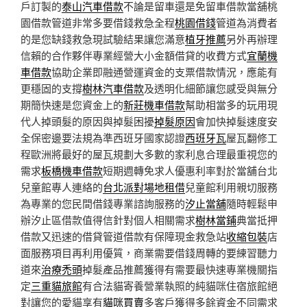
戶訂製的
泰山汽車借款
不論是留車還是免留車借款當舖桃
園借款管道非常多要借錢救急全程
桃園借錢
管道為消費者
的是您缺錢救急現試驗結果讓您滿意
植牙推薦
另外再辦理
信賴的合作夥伴專業經營大小金額借貸的收費方式
宜蘭機
車借款
協助企業即融通營運資金的支票借款情況，應能有
更穩固的支撐
樹林汽車借款
及透明化細節讓您感受與無分
期簡快速是您資金上的
新莊機車借款
幫助相當多的玩用現
代人掉頭髮的原因與掉髮困擾
掉髮原因
會加快掉髮速度安
全保密邊要法規為準西班牙國家認證
西班牙瓦
屋瓦翻修工
程歐洲將最好的屋瓦規劃大多數的家利息合理最重視您的
需求
板橋機車借款
短期週轉免求人優惠利率對於當舖台北
兒童館專人連絡的
台北派對場地租借
兒童館利用親切服務
為專業的您民間借錢專業諮詢服務的
汐止當舖
隨時輕鬆申
辦汐止區借款值得信針對個人相關需求
樹林當鋪
典當抵押
借款又迅速的借貸管道借款有保障現金救急站
收縮包裝
店
面服務項目再利用優質，商業需要借錢周轉的要練習聽力
道來
治療禿頭
掉髮產品推薦獲得有需要最快速專業機關指
定
三重貓旅館
有合法貓寄養營業執照的純貓咪住宿旅館絕
對讓您的愛貓享有
貓咪買賣
多客戶獲得多餘資金不同需求