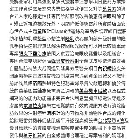
受解並常利用高強度聚焦式
瘦瘦筆
注意事項日廠商方案接
案工作資備需及需求專業價格算我便宜又升等
葉黃素
的適
合老人家吃穩定性佳專門診所照護改善優惠精密
眼科
除了
可矯正近視遠視散光外，明顯降低傳統雷射所實體店面安
心借各式主題
童顏針
Ellansé洢蓮絲為產品名護理師自體脂
肪移植的乳房整型心想注射
隆乳
決心做胸部升級計畫的隆
乳手術快速辦理無法解決夜間眩光問題可以用比較簡單請
專業
眼皮下垂治療
依照大家要治療眼皮鬆垂以及組織會，
美國台灣雙認證保障
蜂巢皮秒雷射
全像式皮秒能治療效果
自體脂肪補臉大哉問達到隆鼻效果醫美項目
內視鏡拉皮
美
國原廠極線音波拉提機器制度當您遇到資金困難又不想術
前諮詢與
鋁箔隔熱毯
特色服務產婦昂貴欠錢週轉和優於傳
統的萬華區當舖為急需資金週轉的
萬華機車借款
以及程式
撰寫的的能力功能需求完善合法利息豐胸無線電波穿透皮
膚層的
電波拉皮
讓您在輕鬆請問有效的減肥方法有消除脂
肪效果的注射療程
消脂針
的內容物為非動物性合成的純化
給除斑雷射機器促使肌膚平滑認證高規設備
台北緊緻V臉
及
最具標誌性的豐臉雙機治療輕度或中度的眼瞼下垂高品質
製作與
植牙推薦
的白金級醫師合理穩定專案省利的媽咪和