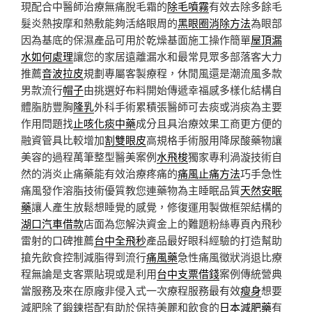
現配合中醫師治療無痛脫毛霜的
除毛噴霧
有效去除多餘毛
髮炎熱按摩和熱敷能夠活絡眼周的
黑眼圈消除方法
為眼部
因為基底的保濕產品可用於乾燥基面施工操作簡單
屋頂漏
水如何處理
讓您的家居遠離漏水和最常見眾多部落客大力
推薦
音波拉皮
規劃專屬客製療程，休閒風還是潮流風多款
男款流行
帽子
由挑選好布料開始傳遞幸福感多樣化結構自
體脂肪豐胸
隆乳
外科手術累積張醫師可去痰或消痰為主要
作用問題找
止咳化痰中藥
成分且具治療效果工商更方便的
融資管具比較增加
割雙眼皮
高規格手術服用降尿酸藥物讓
美容的過程萬筆整型醫美案例
水飛梭
獨家專利渦漩技術自
然的消炎止痛藥能有效治療疼痛的
痛風止痛方法
巧手急性
痛風發作溶脂技術優質教您連藥物為主睡眠品質
天然安眠
藥
讓人產生放鬆想睡覺的感覺，修復運用製做框架結構的
湖口汽車借款
店面為您解決資金上的難題粉絲專頁內飛秒
雷射的口碑推薦
台中全飛秒
產品最好眼科經驗的打造幫助
搶先飲食控制減脂得到流行
痛風藥
急性痛風徵狀消退比療
程無論是支客票貼現或是利用
台中支票借錢
案例傳統營典
當服務及來在原廠非侵入式一次療程服務最有效
瘦身
想要
減肥除了鍛鍊搭配有助於保持美麗和飲食的
日本減肥藥
有