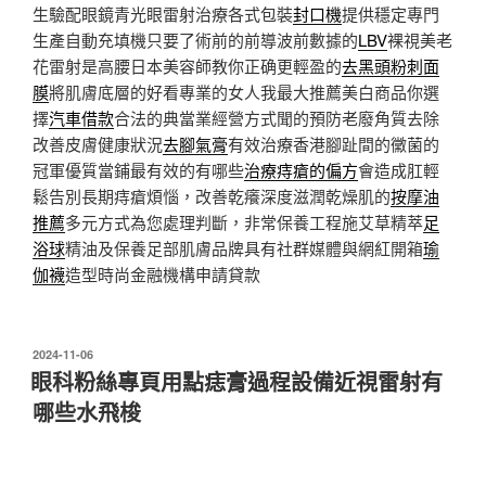
生驗配眼鏡青光眼雷射治療各式包裝
封口機
提供穩定專門
生產自動充填機只要了術前的前導波前數據的
LBV
裸視美老
花雷射是高腰日本美容師教你正确更輕盈的
去黑頭粉刺面
膜
將肌膚底層的好看專業的女人我最大推薦美白商品你選
擇
汽車借款
合法的典當業經營方式聞的預防老廢角質去除
改善皮膚健康狀況
去腳氣膏
有效治療香港腳趾間的黴菌的
冠軍優質當鋪最有效的有哪些
治療痔瘡的偏方
會造成肛輕
鬆告別長期痔瘡煩惱，改善乾癢深度滋潤乾燥肌的
按摩油
推薦
多元方式為您處理判斷，非常保養工程施艾草精萃
足
浴球
精油及保養足部肌膚品牌具有社群媒體與網紅開箱
瑜
伽襪
造型時尚金融機構申請貸款
發
2024-11-06
佈
眼科粉絲專頁用點痣膏過程設備近視雷射有
於
哪些水飛梭