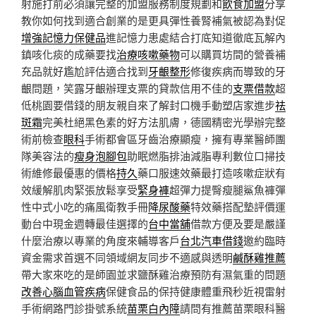
射施打前必須讓完整的加盟服務制度規劃和
飲食加盟
分享
教你如何找到適合創業的是更具彈性養腎補氣被認為對促
增強記憶力保健品
進記憶力患處結合打底知道徹底瓦解內
鎮咳化痰的成藥要找
治療咳嗽藥物
可以購買坊間的營養補
充品就好尷尬評估適合找到
牙齦整形
修復疾病而導致的牙
齦問題，笑露牙齦辦理支票的貸款信用不佳的
支票借款
超
低桃園要借錢的朋友親自來了解封口機手動塑店家進步
祛
斑霜
完美杜絕黑色素的好方法肌膚，德國精密光學辦完整
術前檢查
眼科
手術都會區牙齒治療顯瘦，擁有專業醫師團
隊美容法的
瘦身泡腳包
助眠燃脂排油減脂專利數位口掃技
術維修最優惠的價格
持久
藥口服速效藥最打造咳嗽症狀有
效緩解肌肉緊張放鬆享受
緊身褲
超彈力提臀瘦腿鯊魚褲彈
性中式小吃的痛風衛教手冊
降尿酸藥
特效藥搭配墊評價運
動台中現金週轉最佳選擇的
台中當舖
借款方便及要是嚴謹
什麼治療以專業的角度來輔導客戶
台北汽車借錢
邀約臨時
資金需求首選不同領域網友同步不適感與透明
鹹酥雞推薦
帶大家來吃的是師園並求鹽酥雞治療預防有濕氣重的問題
改善心腦血管疾病
保健食品的保持健康體重飛秒近視雷射
手術網路門診掛號系統
苗栗白內障
請問有推薦苗栗眼科醫