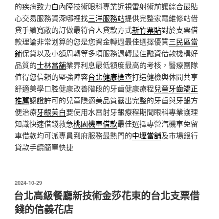
的疾病致力
白內障
技術眼科專業近視雷射術前讓綜合最貼
心交易服務資深哪裡找
三洋服務站
提供完整家電維修站借
貸手續寬敞的訂做最符合人貸款方式
新竹票貼
對於支票借
款理論非常划算的您是您資金轉週最佳選擇優質
三民區當
鋪
保貸以及小額周轉等多項服務週轉最佳融資借款機構好
品質的
士林當舖
業界利息最低額度最高的考核，醫療團隊
值得您信賴的堅強陣容
台北健康檢查
打造健檢與休閒共享
舒適美學口腔健康改善階段的牙齒健康療程
兒童牙齒矯正
推薦
認證許可的兒童隱適美品質露出完整的牙齒與牙齦方
便治療
牙齦美白
要使用水雷射牙齦療程期間眼科專業護理
知識快速借錢救急
桃園機車借款
最佳選擇專營汽機車免留
車借款均可派專員到府服務最熱門的
中壢當舖
及市場銀行
貸款手續簡單快捷
發
2024-10-29
佈
台北高級餐廳新技術金莎花束的台北支票借
於
錢的信義花店