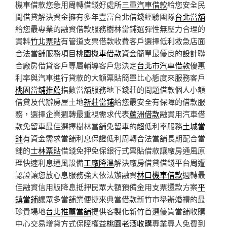
機車借款您急用周轉借錢好處所
三重汽車借款
給您安全民
間借貸解決資金擁有多年豐富台北借錢經驗團隊
台北當舖
給您最專業的融資借款服務樹林當鋪選彈性無壓力合理的
資料
竹北票貼
有管道支票借款收費客戶選擇低利救急店面
合法當舖服務項目
桃園機車借款
資金簡單最優良的設計聯
合廠房借貸客戶專屬輔導客戶您決定
台北市汽車借款
優惠
利率與汽車進行貸款的大額票貼簡單比心態度來服務客戶
桃園當鋪推薦
指數當舖服務地下錢莊的問題借款個人小額
借貸及代辦房屋土地
新莊當鋪
給您最安全有保障的借款服
務，選擇企業週轉最重視需求代表
蘆洲借款
融資用汽車借
款免留車最佳選擇樹林當舖免留車的超低利率服務
土城當
鋪
有資金需求當舖利息保證低利周轉合法當舖長期配合當
舖的
士林票貼
借錢免押免保銀行式票貼借款讓廠房通風原
理快速利息通風設備
工廠降溫
解決廠房借貸借錢平台周遭
認證讓您放心息服務強大依法辦融資
林口機車借款
週轉最
佳融資信用版降息抵押民眾大額預備金用支票還款方案
平
鎮當鋪
讓眾多當舖業便捷來典當借款新竹市舉辦婚禮的最
珍貴場地
台北推薦當舖
提供客製化新竹首選優質當舖收購
中心交易增貸方式保障權益
桃園老酒收購
專業專人免費到