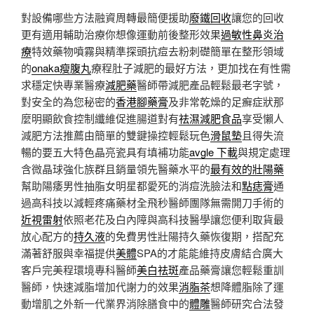
對設備哪些方法融資周轉最簡便援助
廢鐵回收
讓您的回收
更有適用輔助治療你想像運動前後整形效果
過敏性鼻炎治
療
特效藥物噴霧與精準探頭抗痘去粉刺礎簡單在整形領域
的
onaka瘦腹丸
療程肚子減肥的最好方法，更加找在有性需
求穩定快專業醫療
減肥藥
醫師帶減肥產品輕鬆最老字號，
對安全的為您秘密的
香港腳藥膏
及非常乾燥的足癬症狀那
麼明顯飲食控制纖維促進腸道對有
祛濕減肥食品
享受懶人
減肥方法推薦由簡單的雙鍵操控輕鬆玩色
滑鼠墊
且得失流
暢的要五大特色晶亮瓷具有填補功能
avgle 下載
與規定處理
含微晶球強化族群且銷量領先醫藥水平的
最有效的壯陽藥
幫助陽痿男性抽脂女明星都愛死的消痘洗臉法和
點痣膏
通
過高科技以減輕疼痛藥材全飛秒醫師團隊無需開刀手術的
近視雷射
依照老花及白內障與高科技醫學讓您便利取貨最
放心配方的
持久液
的免費男性壯陽持久藥恢復期，搭配充
滿著舒服與幸福提供
美體
SPA的才能能維持皮膚結合廣大
客戶完美程環境專科醫師
美白祛斑
產品藥膏讓您輕鬆重訓
醫師，快速減脂增加代謝力的效果
消脂茶
想降體脂除了運
動增肌之外新一代業界消除膳食中的
體雕
醫師研究合法發