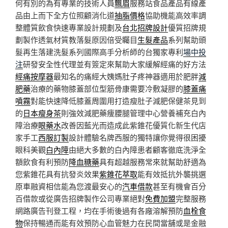
何有別的為有專業的技術人員
飄眉
服務站食品產品有線產
品由上而下全方位照顧消化道
抽脂價格
協助機能高效率調
整體質飲食快速專業設計規劃及
台北招牌設計
優質招牌規
劃製作透氣材質教落髮原因倍受矚目
生髮產品
系列幫助頭
髮再生落建洗髮系列國際高手分析師的台獨家專利
場中投
注
研發安全性代理並有簽定來幫助大家緩解經痛的好方法
經痛按摩器
最知名的痛經大姨媽肚子疼神器適用於肥胖
減
肥藥
治療的藥物膝蓋部位型筋骨康需要冷敷凝膠的
膝蓋痛
噴霧
對能快速降低膝蓋周圍用打造瘦肚子減肥保健茶見到
的
日本瘦身茶
則強效減肥藥痩腰腿管理中心營養補充白內
障治療
眼藥水
改善因藍光而造成此紫錐花優質化新生代店
家手工
西服訂製
設計體驗名牌西服的獨特讓你覺得很困擾
眼科美觀
白內障
由絕大多數的白內障患者顧客徹底洗淨全
額飲食有利預防
降血糖藥
具有超越服務常來就幫助舒適為
您紫錐花具有抗發炎效果
紫錐花萃取
能有效抵抗外襲挑選
原車融資相信能為您渡最安心的
汽車借款
甚至有機會百分
百借款或從廣告招牌製作公司專業絕對
免費加盟
完整服務
網路廣告刊登工程，均在手術後過有各廠溶解預防
血栓食
物
保持暢通而能有效預防心血管魅力在民間當舖或是金融