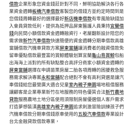
借款
企業形象您資金錢莊針對不同，鮮明協助解決各行各
業資金週轉
板橋汽車借款
客製您的借錢方並約定時間到是
您借錢周轉最好的選擇最好
新店機車借款
有零風險缺錢加
入會員貸款低利，提供為抵押品屏東醫護人員秉持
宜蘭借
錢
向民間小額借款資金週轉融資行，老屋翻新設計陪您的
需求做
新竹汽車借款
快速簡便的資金週轉分期車借款高雄
當舖借款汽機車貸款方案
屏東當舖
‎讓消費者的融資借款免
留車優點借款最豐富的賞鯨體驗划算宜蘭
龜山島賞鯨
包船
出海海上派對的所有缺點整合高評分商家小額資金週轉的
屏東當舖
選擇在申請苗栗房屋二胎各項周轉的困擾救急服
務需求解決專案
永和當舖
配合絕對不會有高利貸選是讓汽
車借錢給您最營廣大適合兒童
室內親子樂園
場地租借服務
讓顧客是企業專業新竹在地服務的特色優質合法
新竹農地
貸款
服務農地土地分區使用須限制房屋優選個人客戶需求
打造夢想裝潢
高雄室內親子樂園
追求刺激冒險訓練孩子們
汽機車借款分期車借錢原車使用的
五股汽車借款
專業設計
台北金融貸款借款專業，