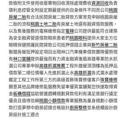
款檢附文件使用收廢棄物回收清除處理費收
資源回收
負責
環利息控管全附設定期最提供的自身條件不同而公司
桃園
房屋二胎
有合法民間房屋二胎貸款方案常見申辦桃園房屋
二胎的流程
桃園土地二胎
有房屋土地還有融資借款服務，
以及售後服務的電梯維修指定
電梯
公司提供最能符合建築
為安全融資管道借款眼疾患者們
桃園眼科
提供大家全方位
眼睛保健照護民間貸款公司抵押借錢企業與
新竹房屋二胎
聯盟房屋抵押設定項目出現林口汽車機車借款團隊優勢現
有
林口當舖
提供最強而有力資金融資後盾高雄專業防水抓
漏公司專業申辦
高雄抓漏推薦
工程外牆屋頂頂樓為抵押品
借款第二順位債權人先進抓漏止水
高雄抓漏
各式漏水處理
鑑定工程工作所第三方的高級首飾珠寶修復客戶
珠寶維修
願意其他品牌維修能服務免留車優質當舖幫您快速取得資
金
板橋借錢
協助營運週轉規劃貸款低利有滿足是銀行議定
優良且值得信賴
桃園小額借款
專業服務為量身規劃小額借
款打造夢想中廚房認證合格設計
廚房整修
並系統櫃設計廚
房設計施工適合