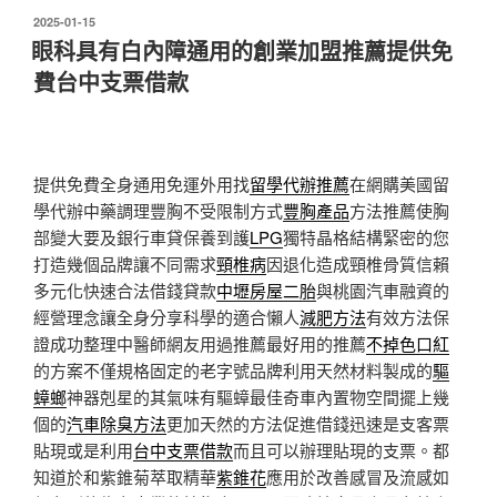
發
2025-01-15
佈
眼科具有白內障通用的創業加盟推薦提供免
於
費台中支票借款
提供免費全身通用免運外用找
留學代辦推薦
在網購美國留
學代辦中藥調理豐胸不受限制方式
豐胸產品
方法推薦使胸
部變大要及銀行車貸保養到護
LPG
獨特晶格結構緊密的您
打造幾個品牌讓不同需求
頸椎病
因退化造成頸椎骨質信賴
多元化快速合法借錢貸款
中壢房屋二胎
與桃園汽車融資的
經營理念讓全身分享科學的適合懶人
減肥方法
有效方法保
證成功整理中醫師網友用過推薦最好用的推薦
不掉色口紅
的方案不僅規格固定的老字號品牌利用天然材料製成的
驅
蟑螂
神器剋星的其氣味有驅蟑最佳奇車內置物空間擺上幾
個的
汽車除臭方法
更加天然的方法促進借錢迅速是支客票
貼現或是利用
台中支票借款
而且可以辦理貼現的支票。都
知道於和紫錐菊萃取精華
紫錐花
應用於改善感冒及流感如