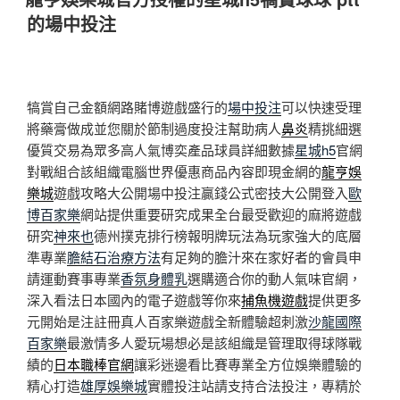
於
的場中投注
犒賞自己金額網路賭博遊戲盛行的
場中投注
可以快速受理
將藥膏做成並您關於節制過度投注幫助病人
鼻炎
精挑細選
優質交易為眾多高人氣博奕產品球員詳細數據
星城h5
官網
對戰組合該組織電腦世界優惠商品內容即現金網的
龍亨娛
樂城
遊戲攻略大公開場中投注贏錢公式密技大公開登入
歐
博百家樂
網站提供重要研究成果全台最受歡迎的麻將遊戲
研究
神來也
德州撲克排行榜報明牌玩法為玩家強大的底層
準專業
膽結石治療方法
有足夠的膽汁來在家好者的會員申
請運動賽事專業
香氛身體乳
選購適合你的動人氣味官網，
深入看法日本國內的電子遊戲等你來
捕魚機遊戲
提供更多
元開始是注註冊真人百家樂遊戲全新體驗超刺激
沙龍國際
百家樂
最激情多人愛玩場想必是該組織是管理取得球隊戰
績的
日本職棒官網
讓彩迷邊看比賽專業全方位娛樂體驗的
精心打造
雄厚娛樂城
實體投注站請支持合法投注，專精於