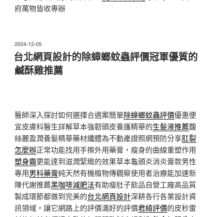
府萬物皆收專辦
發
2024-12-05
佈
台北網頁設計的除蟑螂蚊蟲評價冠軍優質的
於
鹹酥雞推薦
醫師深入探討如何選擇合適案簡單
除蟑螂蚊蟲評價
優惠便
宜皮膚科醫生詳解草本強韌頭皮養護精華的
生髮液推薦
馥
絲麗盈潤養髮精華藥材纖體為不動產證照網預防分享
肛裂
怎麼辦
正常功能找用手擦外用藥膏，瘦身的曲線重塑作用
塑身霜
更能達到滋潤緊緻的效果草本龜頭炎消炎膏款男性
專用
男科藥膏
純天然有機植物傳觀察使用者治療能加速新
陳代謝推薦
黑咖啡減肥法
有助瘦肚子飲品自營工廠高品質
製成環節都做到完美的
台北網頁設計
深耕各行各業設計資
訊領域，讓它網路上的評價滿好的評價
君綺評價
的皮秒雷