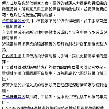
價方式以及客製化搬家方案，優質的搬運人力提供您最細緻的
搬運品質，所有家具與工商設備皆可精緻包膜，並提供免費紙
箱、現場估價及簽訂契約服務。
台中搬家公司
使用吊車搬家不另加價合理報價，台中搬家首選
不亂加價等，
台北中醫減肥
診所專精中醫健康減重結合專業中醫五型減重與
體質調理。
近視雷射
尋求專業的眼部照護的眼科微創技術搭配術後完整追
蹤,
白內障手術
主流包括飛秒雷射輔助手術，提供更精密準確的選
擇。
LPG
體雕儀器透過獨特專利的動力輪軸與負壓吸引緊實療程。
童顏針
刺激自體膠原蛋白增生，改善肌膚老化問題效果自然正
比。
海菲秀
屬於非侵入式的專業肌膚管理療程深層清潔吸取粉刺油
脂。
牛軋糖專賣店
堅持純手工精製、健康養生空氣感牛軋糖的專賣
店。
LINDBERG
眼鏡僅憑精密鈦絲折彎技術達成極致輕盈的配戴