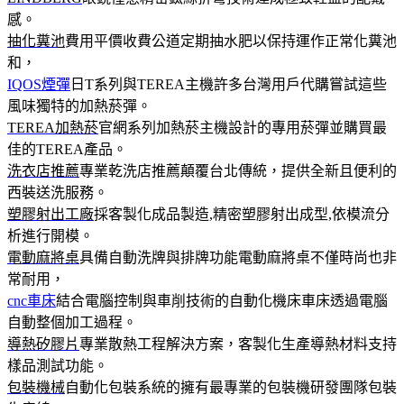
感。
抽化糞池
費用平價收費公道定期抽水肥以保持運作正常化糞池
和，
IQOS煙彈
日T系列與TEREA主機許多台灣用戶代購嘗試這些
風味獨特的加熱菸彈。
TEREA加熱菸
官網系列加熱菸主機設計的專用菸彈並購買最
佳的TEREA產品。
洗衣店推薦
專業乾洗店推薦顛覆台北傳統，提供全新且便利的
西裝送洗服務。
塑膠射出工廠
採客製化成品製造,精密塑膠射出成型,依模流分
析進行開模。
電動麻將桌
具備自動洗牌與排牌功能電動麻將桌不僅時尚也非
常耐用，
cnc車床
結合電腦控制與車削技術的自動化機床車床透過電腦
自動整個加工過程。
導熱矽膠片
專業散熱工程解決方案，客製化生產導熱材料支持
樣品測試功能。
包裝機械
自動化包裝系統的擁有最專業的包裝機研發團隊包裝