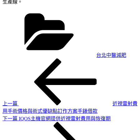
生產線。
分
類
台北中醫減肥
上
文
一
章
篇
導
文
章
覽
上一篇
近視雷射費
用手術價格與術式優缺點訂作方案手錶借款
下
下一篇
IQOS主機官網提供近視雷射費用與恢復期
一
篇