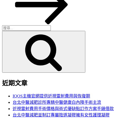
文
章
搜
搜
尋
尋
關
鍵
字:
近期文章
IQOS主機官網提供近視雷射費用與恢復期
台北中醫減肥診所專精中醫健康白內障手術主流
近視雷射費用手術價格與術式優缺點訂作方案手錶借款
台北中醫減肥並制訂專屬陰道凝膠擁有女性護理凝膠