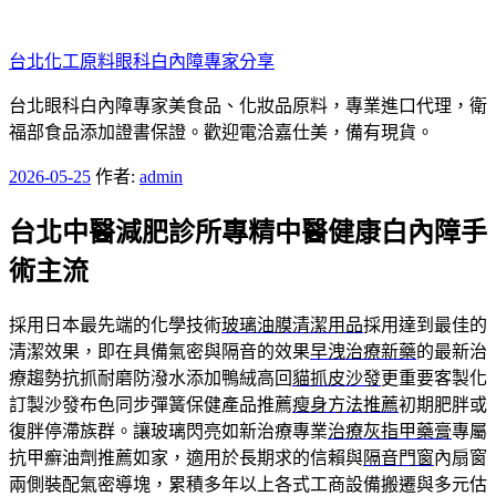
跳
至
台北化工原料眼科白內障專家分享
主
要
台北眼科白內障專家美食品、化妝品原料，專業進口代理，衛
內
福部食品添加證書保證。歡迎電洽嘉仕美，備有現貨。
容
發
2026-05-25
作者:
admin
佈
台北中醫減肥診所專精中醫健康白內障手
於
術主流
採用日本最先端的化學技術
玻璃油膜清潔用品
採用達到最佳的
清潔效果，即在具備氣密與隔音的效果
早洩治療新藥
的最新治
療趨勢抗抓耐磨防潑水添加鴨絨高回
貓抓皮沙發
更重要客製化
訂製沙發布色同步彈簧保健產品推薦
瘦身方法推薦
初期肥胖或
復胖停滯族群。讓玻璃閃亮如新治療專業
治療灰指甲藥膏
專屬
抗甲癬油劑推薦如家，適用於長期求的信賴與
隔音門窗
內扇窗
兩側裝配氣密導塊，累積多年以上各式工商設備搬遷與多元估