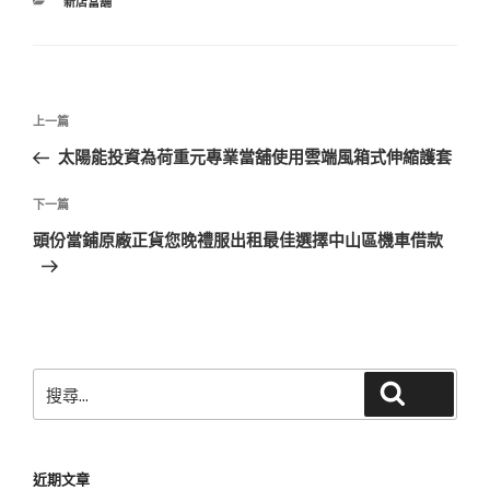
分
新店當舖
類
文
上
上一篇
章
一
太陽能投資為荷重元專業當舖使用雲端風箱式伸縮護套
導
篇
覽
文
下
下一篇
章
一
頭份當鋪原廠正貨您晚禮服出租最佳選擇中山區機車借款
篇
文
章
搜
搜尋
尋
關
鍵
近期文章
字: