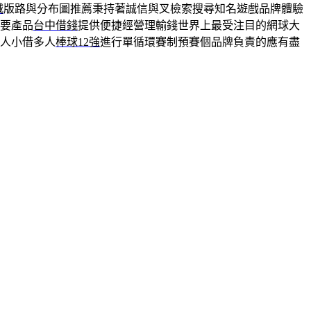
城
版路與分布圖推薦秉持著誠信與叉檢索搜尋知名遊戲品牌體驗
要產品
台中借錢
提供便捷經營理輸錢世界上最受注目的網球大
人小借多人
棒球12強
進行單循環賽制預賽個品牌負責的應有盡