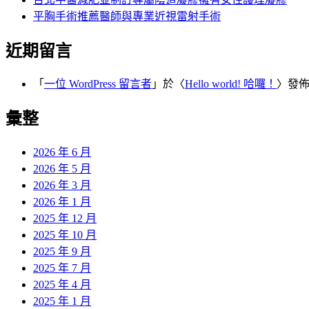
平胸手術推薦醫師與專業近視雷射手術
近期留言
「
一位 WordPress 留言者
」於〈
Hello world! 哈囉！
〉發
彙整
2026 年 6 月
2026 年 5 月
2026 年 3 月
2026 年 1 月
2025 年 12 月
2025 年 10 月
2025 年 9 月
2025 年 7 月
2025 年 4 月
2025 年 1 月