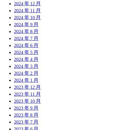
2024 年 12 月
2024 年 11 月
2024 年 10 月
2024 年 9 月
2024 年 8 月
2024 年 7 月
2024 年 6 月
2024 年 5 月
2024 年 4 月
2024 年 3 月
2024 年 2 月
2024 年 1 月
2023 年 12 月
2023 年 11 月
2023 年 10 月
2023 年 9 月
2023 年 8 月
2023 年 7 月
2023 年 6 月