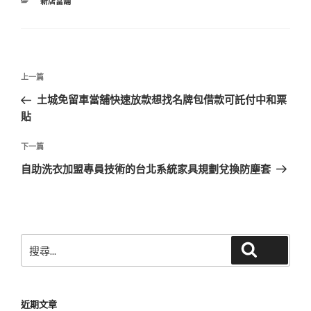
分
新店當舖
類
文
上
上一篇
章
一
土城免留車當舖快速放款想找名牌包借款可託付中和票
導
篇
貼
覽
文
章
下
下一篇
一
自助洗衣加盟專員技術的台北系統家具規劃兌換防塵套
篇
文
章
搜
搜尋
尋
關
鍵
近期文章
字: