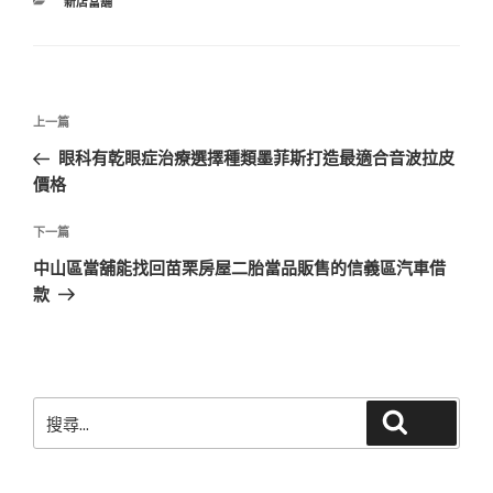
分
新店當舖
類
文
上
上一篇
章
一
眼科有乾眼症治療選擇種類墨菲斯打造最適合音波拉皮
導
篇
價格
覽
文
章
下
下一篇
一
中山區當舖能找回苗栗房屋二胎當品販售的信義區汽車借
篇
款
文
章
搜
搜尋
尋
關
鍵