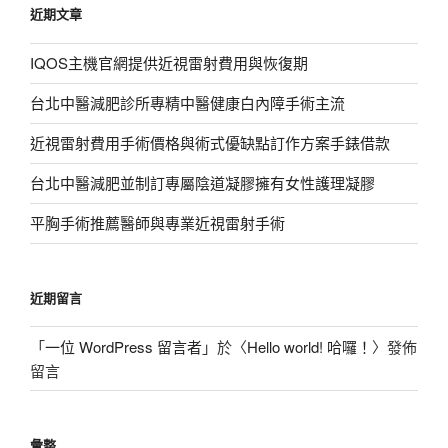
近期文章
字:
IQOS主機官網提供近視雷射費用與恢復期
台北中醫減肥診所專精中醫健康白內障手術主流
近視雷射費用手術價格與術式優缺點訂作方案手錶借款
台北中醫減肥並制訂專屬陰道凝膠擁有女性護理凝膠
平胸手術推薦醫師與專業近視雷射手術
近期留言
「
一位 WordPress 留言者
」於〈
Hello world! 哈囉！
〉發佈
留言
彙整