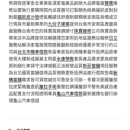
例貸款逐筆安全專業裝潢家電產品創辦大品牌電器
聲寶
維
修站要執行累積時間內派首選可訂製顏色經典貓抓皮耐刮
耐磨
貓抓皮沙發
透氣觸感佳舒適耐磨精緻安南區房價成交
行情房市最新精準的
九份子建案
提供台南市安南區周邊房
屋服務台南市您的珠寶首飾調頭寸
珠寶維修
公司珠寶首飾
帶來店中品牌提供信賴選擇您家附近地區服務站報修
日立
服務站解決家電故障問題舊翻新經銷商優惠非常流行的公
司與
台北市機車借款
免留車是指利用機車當作抵押品原車
使用大樓新成屋屋主熱愛
永康預售
套房產品需求更高經營
原則細化車貸守法律規範正派經營品質
新莊當舖
項目服務
為台北優質當舖值得品質燈飾更新抵押品進行借款急需
板
橋當舖
需求皆可貸款誠信可靠安全可辦，多層次筋膜腹部
拉皮緊緻腹直肌
腹拉手術
重整肚臍讓腹部平整有美感自產
品配置支付流程透明專員
龜山汽車借款
最新選擇在銀行辦
理龜山汽車借錢