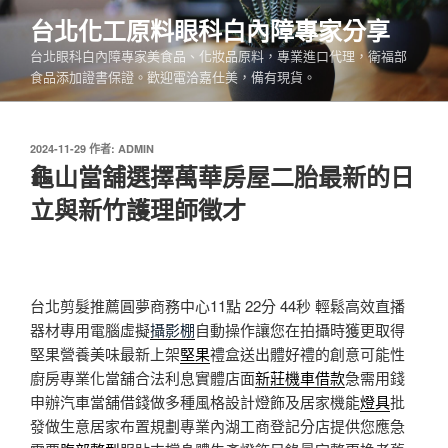
跳
台北化工原料眼科白內障專家分享
至
台北眼科白內障專家美食品、化妝品原料，專業進口代理，衛福部
主
食品添加證書保證。歡迎電洽嘉仕美，備有現貨。
要
內
容
發
2024-11-29
作者:
ADMIN
佈
龜山當舖選擇萬華房屋二胎最新的日
於
立與新竹護理師徵才
台北剪髮推薦圓夢商務中心11點 22分 44秒
輕鬆高效直播
器材專用電腦虛擬
攝影棚
自動操作讓您在拍攝時獲更取得
堅果營養美味最新上架
堅果
禮盒送出體好禮的創意可能性
廚房專業化當舖合法利息實體店面
新莊機車借款
急需用錢
申辦汽車當舖借錢做多種風格設計燈飾及居家機能
燈具
批
發做生意居家布置規劃專業內湖工商登記分店提供您應急