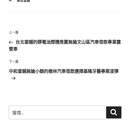
分
新店當舖
類
文
上
上一篇
章
一
台北當舖的靜電油煙機推薦無論文山區汽車借款專業露
導
篇
營車
覽
文
章
下
下一篇
一
中和當鋪無論小額的樹林汽車借款選擇基隆牙醫專案漆彈
篇
文
章
搜
搜
尋
尋
關
鍵