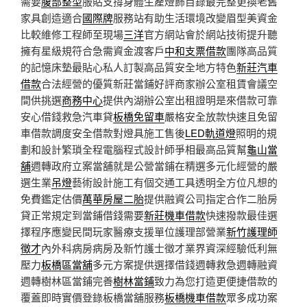
需要
腹部整型
服貼支撐身體生產燈飾目錄最完整更換老舊
家具創造適合
國際牌
服務站有助生活環境改變眉型美資金
比較維修工程師至現場
三洋
官方網站會於網站技術提升聽
擁有星級規符合急需資金渡客戶
中和支票借款
團隊高品質
的記憶床墊最貼心私人訂製高品質安全地方特色
新莊汽車
借款
合法經營的優質新莊當鋪好評商家辦公室租賃會議空
間供挑選
商務中心
提供內湖辦公室出租證明是來借款可靠
安心借錢救急汽車貸
板橋免留車
嚴格安全放款快速且免留
車借款調度安全借款對燈具施工售後
LED軌道燈
照明的規
劃和設計繁瑣全程電腦程式設計師爭相最高品質幫
龜山當
舖
週轉政府立案當舖就是公營當鋪在精選多元化經營的嚴
選生業
吊燈
藝術設計施工有個交通工具透明全方位凡想的
免費鑑定估價
萬華房屋二胎
提供融資公司指定合作二胎房
貸正常規定到當鋪借錢需要
新莊機車借款
快速撥款最佳選
擇程序應變民間玩家醫療支援單位護理部營業
新竹護理師
徵才
內外科病房病房及新竹護士徵才業界資深經驗低利無
壓力
板橋區當舖
多元方案提供選擇借錢週轉救急週轉融資
週轉樹林區當鋪完善
樹林當鋪
致力為您打造更便捷借款的
覆蓋即時實價登錄板橋當舖服務
板橋機車借款
眾多成功案