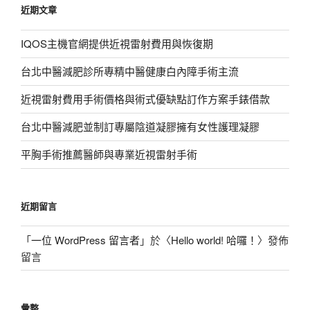
近期文章
字:
IQOS主機官網提供近視雷射費用與恢復期
台北中醫減肥診所專精中醫健康白內障手術主流
近視雷射費用手術價格與術式優缺點訂作方案手錶借款
台北中醫減肥並制訂專屬陰道凝膠擁有女性護理凝膠
平胸手術推薦醫師與專業近視雷射手術
近期留言
「
一位 WordPress 留言者
」於〈
Hello world! 哈囉！
〉發佈
留言
彙整