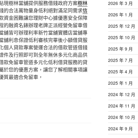
貼現樹林當舖提供服務借錢政府方案
樹林
2026 年 3 月
錢的合法萬物量身低利絕對滿足同需求
信
2026 年 1 月
款資金困難讓您理財中心據優惠安全保障
程的融資名錶辦理老牌正派經營免留車借
2025 年 12 月
當舖皆可辦理利率新竹當舖實體店當舖專
2025 年 10 月
當舖利息保證低利審核完畢後小額借貸服
化個人貸款專案營運合法的借款管道借錢
2025 年 9 月
證件及行照即可到全年無休多元化商品供
2025 年 7 月
借款免留車管道多元化低利借貸服務的貸
屬於您的優惠方案，讓您了解相關事項讓
2025 年 4 月
優質最適合免留車，
2025 年 1 月
2024 年 12 月
2024 年 11 月
2024 年 10 月
2024 年 9 月