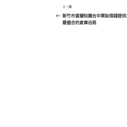
文
上
上一篇
章
一
新竹市當舖知識台中票貼借錢提供
篇
最適合的倉庫出租
導
文
覽
章