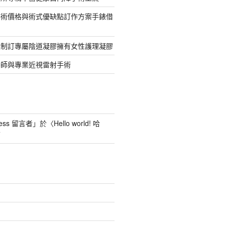
手術價格與術式優缺點訂作方案手錶借
並制訂專屬陰道凝膠擁有女性護理凝膠
醫師與專業近視雷射手術
ess 留言者
」於〈
Hello world! 哈
言