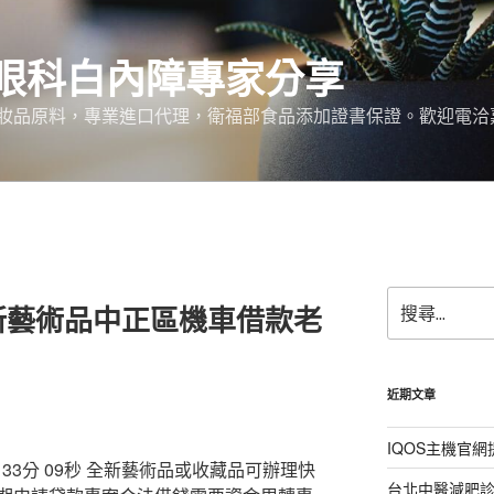
眼科白內障專家分享
妝品原料，專業進口代理，衛福部食品添加證書保證。歡迎電洽
搜
新藝術品中正區機車借款老
尋
關
鍵
字:
近期文章
IQOS主機官
3分 09秒
全新藝術品或收藏品可辦理快
台北中醫減肥