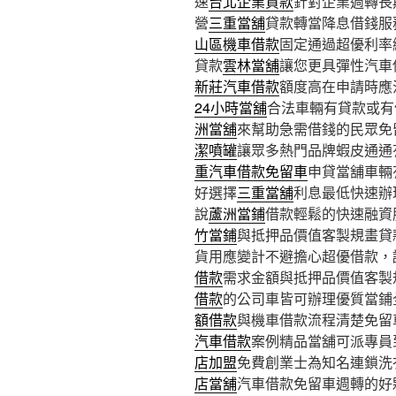
速
台北企業貸款
針對企業週轉長
營
三重當舖
貸款轉當降息借錢服
山區機車借款
固定通過超優利率
貸款
雲林當舖
讓您更具彈性汽車
新莊汽車借款
額度高在申請時應
24小時當舖
合法車輛有貸款或有
洲當舖
來幫助急需借錢的民眾免
潔噴罐
讓眾多熱門品牌蝦皮通通
重汽車借款免留車
申貸當舖車輛
好選擇
三重當舖
利息最低快速辦
說
蘆洲當鋪
借款輕鬆的快速融資
竹當鋪
與抵押品價值客製規畫貸
貨用應變計不避擔心超優借款，
借款
需求金額與抵押品價值客製
借款
的公司車皆可辦理優質當鋪
額借款
與機車借款流程清楚免留
汽車借款
案例精品當舖可派專員
店加盟
免費創業士為知名連鎖洗
店當舖
汽車借款免留車週轉的好