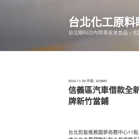
跳
至
台北化工原料
主
要
台北眼科白內障專家美食品、化
內
容
發
2024-11-29
作者:
ADMIN
佈
信義區汽車借款全
於
牌新竹當鋪
台北剪髮推薦圓夢商務中心11點 3