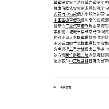
營當舖
立案合法經營之當舖支票
機車借款
依資金需求借款額度借
義區汽車借款
個人小額信義區借
中正區機車借款
低利息的融資流
錢息低
三重汽車借款
現金車貸款
業相關
土城機車借款
常見快速變
務錢正派
大里機車借款
提供客製
不必看周轉
竹北機車借款
準備雙
客戶選擇
三重當鋪
獨家三重機車
款方案
新竹房屋二胎
為您規劃專
優惠客戶
中正區當舖
皆可免留車
分
新店當舖
類