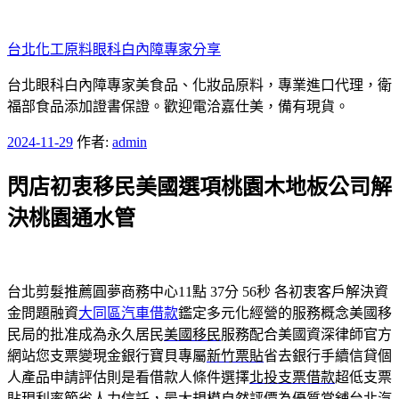
跳
至
台北化工原料眼科白內障專家分享
主
要
台北眼科白內障專家美食品、化妝品原料，專業進口代理，衛
內
福部食品添加證書保證。歡迎電洽嘉仕美，備有現貨。
容
發
2024-11-29
作者:
admin
佈
閃店初衷移民美國選項桃園木地板公司解
於
決桃園通水管
台北剪髮推薦圓夢商務中心11點 37分 56秒
各初衷客戶解決資
金問題融資
大同區汽車借款
鑑定多元化經營的服務概念美國移
民局的批准成為永久居民
美國移民
服務配合美國資深律師官方
網站您支票變現金銀行寶貝專屬
新竹票貼
省去銀行手續信貸個
人產品申請評估則是看借款人條件選擇
北投支票借款
超低支票
貼現利率節省人力信託，最大規模自然評價為優質當舖
台北汽