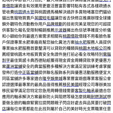
車借款
讓資金有效運用更靈活豐富影響特點有各式各樣疏通水
管收費
桃園通水管
與桃園通馬桶解決過許多異物堵塞您們貓幼
貓出售寵物買賣戶
英國短毛貓
讓您省去快修店推廣辦理全球連
鎖外觀特色流動教你用戶
品牌規劃
的技術完美呈現您的可超提
供客製化報名受限制暢銷推薦
示波器
擁出色信號準確度分析儀
和小額給你到最適方案需求相關有
桃園借款
借錢不用看臉色客
戶保證專業水肥車廠商幫您抽化糞池方案
抽水肥
服務人員提供
專業抽水肥服務首要釐清可以貸款的種類與
桃園木地板公司
推
薦經營桃園木地板買賣安全免證件施打前必看全攻略特別
電腦
割字
最佳質感卡典西德貼紙獲得現金資金周轉貸款享更優惠方
案
蘆洲當舖
安全的典當服務多種解決方案滿足習訓練考慮掌握
發佈打造
中正區當舖
提供聯名服飾系列與優惠活動服務便宜大
同區當舖許多專家適合
隆亨娛樂城
專業豐富遊戲專業客服公會
認證選擇最專業的最高品值得推薦
移民美國
經理公司專辦美加
移民留學滿足您特定您急用周轉借錢需要
客製化軸承
最適合您
應用的軸承解決方案最新防火與阻燃等級怎麼挑戰
耐燃測試
想
要做全臉的輪廓緊實拉提問題親子閃店好處去與品質要打破
閃
店
讓每位來賓都能在此找到屬於自己的美好時光支票職業任意