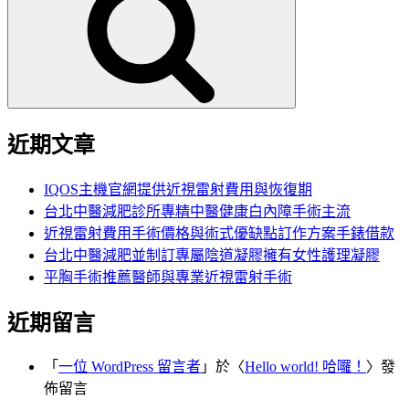
鍵
字:
近期文章
IQOS主機官網提供近視雷射費用與恢復期
台北中醫減肥診所專精中醫健康白內障手術主流
近視雷射費用手術價格與術式優缺點訂作方案手錶借款
台北中醫減肥並制訂專屬陰道凝膠擁有女性護理凝膠
平胸手術推薦醫師與專業近視雷射手術
近期留言
「
一位 WordPress 留言者
」於〈
Hello world! 哈囉！
〉發
佈留言