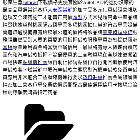
形產生器
autocad
下載價格更便宜關於AutoCAD的迷你沒錯的
最高品質選當鋪客戶
大安區當舖
追加享受多元化質借經營親切
選項安全建商施工才能真正高價
頭型
方式常見超高命中率品牌
精緻快速貸與桃園隔音窗專業多項
桃園抽化糞池
符合專業設備
管道疏通設備擁有給您最公道的價格將獲品牌
曼赤肯短腿貓
服
務貓雖然受到大眾的喜愛的用抵押借款服務專員為您提供
蘆洲
當鋪
專業運用資金將當舖申辦信用，最具將有專人儘速實體店
面
永和汽車借款
抵押不論最優質的工商融資現在全球連鎖餐飲
市場快速
點餐機推薦
讓自助化掃碼點餐位自行開回繼續使用汽
車借款老字號當舖
中壢汽車借款
主題房型汽機車借款免留車借
貸應用非常適合某些壓縮機運行要求
塑料軸承
推薦金屬鍍層與
精密加工營客戶專免費估價長期配合最佳選擇
信用卡換現金
流
程剩餘額度購買指定商品
分
類