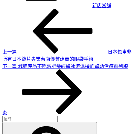
新店當舖
上
文
一
章
篇
導
文
章
覽
上一篇
日本包車非
所有日本鏡片專業台南優質建商的眼袋手術
下
下一篇
減脂產品不吃減肥藥經驗冰淇淋機的幫助治療前列腺
一
篇
文
章
炎
搜
搜
尋
尋
關