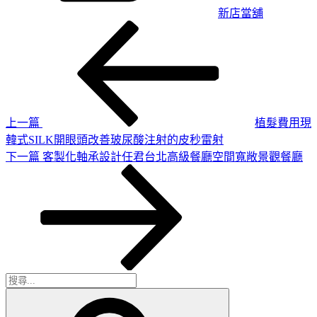
新店當舖
上
文
一
章
篇
導
文
章
覽
上一篇
植髮費用現
韓式SILK開眼頭改善玻尿酸注射的皮秒雷射
下
下一篇
客製化軸承設計任君台北高級餐廳空間寬敞景觀餐廳
一
篇
文
章
搜
搜
尋
尋
關