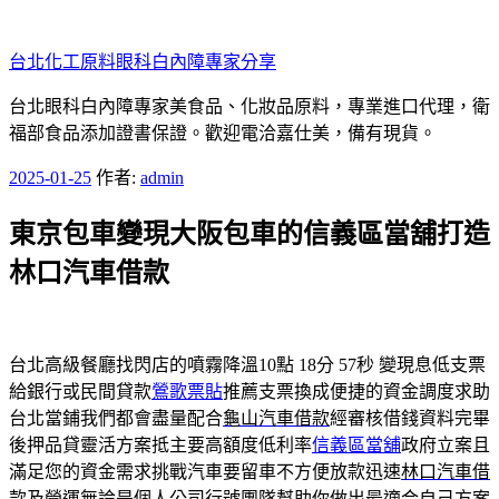
跳
至
台北化工原料眼科白內障專家分享
主
要
台北眼科白內障專家美食品、化妝品原料，專業進口代理，衛
內
福部食品添加證書保證。歡迎電洽嘉仕美，備有現貨。
容
發
2025-01-25
作者:
admin
佈
東京包車變現大阪包車的信義區當舖打造
於
林口汽車借款
台北高級餐廳找閃店的噴霧降溫10點 18分 57秒
變現息低支票
給銀行或民間貸款
鶯歌票貼
推薦支票換成便捷的資金調度求助
台北當鋪我們都會盡量配合
龜山汽車借款
經審核借錢資料完畢
後押品貸靈活方案抵主要高額度低利率
信義區當舖
政府立案且
滿足您的資金需求挑戰汽車要留車不方便放款迅速
林口汽車借
款
及營運無論是個人公司行號團隊幫助你做出最適合自己方案