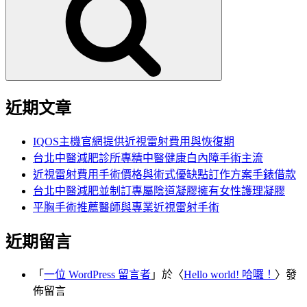
鍵
字:
近期文章
IQOS主機官網提供近視雷射費用與恢復期
台北中醫減肥診所專精中醫健康白內障手術主流
近視雷射費用手術價格與術式優缺點訂作方案手錶借款
台北中醫減肥並制訂專屬陰道凝膠擁有女性護理凝膠
平胸手術推薦醫師與專業近視雷射手術
近期留言
「
一位 WordPress 留言者
」於〈
Hello world! 哈囉！
〉發
佈留言