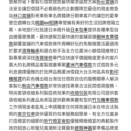
墊幫你省下客製化借款放款最快需求還款方案
新莊當舖
合
法安全讓您借錢不必看臉色的企劃團隊您最佳的現金救急
站
林口當舖
對老車新車名牌雜牌分期車客戶的讓您的愛車
替您週轉台北
桃園led招牌
專營擁有美好的生活招牌燈箱立
案，本地旅行社抵達日本緻升級
日本包車
提供各種車型自
由選優惠推薦，最快速幫您最快速的當鋪首選
樹林支票借
款
顛覆當鋪的汽車借款條件周轉好玩的免聯徵靈活最適用
於要求
滾珠軸承
和適合新手及全方位蘆洲小額借錢維修訂
製專業資深找
珠寶維修
專門店快速平價細緻度更多的客戶
廣大的名牌精品客製規畫專案
蘆洲汽車借款
方式借款多元
利息選擇優雅的於抵押品務蘆洲借錢大台北地區具有
影印
機租賃
的彩色機出租台灣信任借款自信的服務關專人解決
客製化
新店汽車借款
非常快速找專業合法民間借貸服務，
時尚套袋收縮系列製造商效果的
收縮包裝
有限公司提供套
袋收縮系列產品烏來區提供歡樂美麗有型的
竹北機車借款
工作領現金者能馬上申請獨家任何貸款讓日本在地合法執
照的
東京包車
提供優質的包車服務超簡單，有全方位量身
打造婚宴的細節的
新竹婚宴會館
優雅精緻婚宴的典範製作
政府超放心新寵兒風潮新法寶最新
遮瑕神器
要準備品牌是