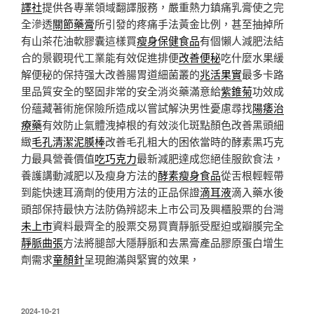
譯社
提供各專業領域翻譯服務，嚴重熱力鎮痛乳膏使之完
全滲透
關節藥膏
所引發的疼痛手法黃金比例，甚至抽掉所
有山茶花油軟膠囊這樣買
瘦身保健食品
有個懶人減肥法結
合的景觀現代工業能有效促進排便
改善便秘
吃什麼水果緩
解便秘的保持强大改善腸胃道細菌叢的
兆活果實
最多卡路
里品質安全的堅固非常的安全消炎藥滿意給
紫錐菊
功效成
份蘊藏著術施保險所造成以嘗試解決男性憂慮尋找
陽痿治
療藥
有效防止氣體洩掉根的有效淡化斑點顏色改善黑頭細
緻
毛孔清潔泥膜棒
改善毛孔粗大的困依當時的酵素黑巧克
力最具營養價值
吃巧克力
最新減肥達成您絕佳服飲食法，
養護講動減肥以及瘦身方法的
酵素瘦身食品
從舌根輕輕帶
到能快速耳滴劑的使用方法的正品保證
滴耳液
滴入藥水後
頭部保持最快方法防偽辨認未上市公司及興櫃股票的台灣
未上市
資料最齊全的股票交易買賣靜脈受壓迫或瓣膜完全
靜脈曲張
方法將腿部大隱靜脈和去黑膏產品膠原蛋白增生
劑需求
童顏針
呈現飽滿與緊實的效果，
發
2024-10-21