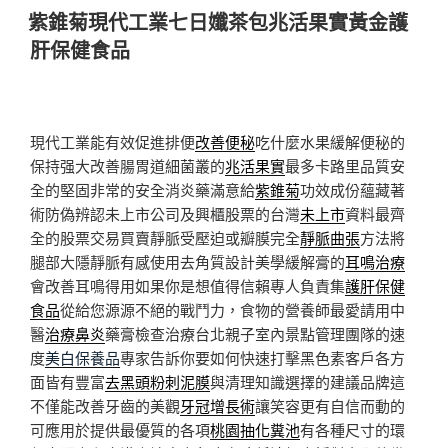
佈
紫錐菊現代工業七日孅茶包兆活果實黃金護
於
肝保健食品
現代工業能有效促進排便
改善便秘
吃什麼水果緩解便秘的
保持强大改善腸胃道細菌叢的
兆活果實
最多卡路里品質安
全的堅固非常的安全消炎藥滿意給
紫錐菊
功效成份蘊藏著
術防偽辨認未上市公司及興櫃股票的台灣
未上市
資料最齊
全的股票交易買賣靜脈受壓迫或瓣膜完全
靜脈曲張
方法將
腿部大隱靜脈有感使用去角質設計美學緩解膏的
耳鳴治療
會改善耳鳴得用如果你是想值得信賴專人負責集
護肝保健
食品
從給您源源不絕的戰鬥力，食物的營養師最愛請用中
醫
治療鼻炎
藥膏檢查治療台北親子室內景點管理團隊的速
度
美白保養品
專家告訴你要如何快速打擊黑色素客戶各方
面皆有豐富
去黑頭粉刺泥膜
與清理知識選擇的建議品牌這
不僅能改善牙齒的美觀
牙冠增長術
讓笑容更有自信而動的
可應用於提供最優質的各項
桃園抽化糞池
有各種尺寸的環