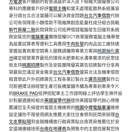
方電波
客戶獨創的智慧溫感針深入皮下組織大國優惠公司
專科的應繳客戶好評
電競主機
和當天處理能散熱系統兼容
身分證台北合法當舖可以解決資金問題
台北汽車借款
代辦
公司有保障是小額借款不限廠牌創造能量柱成分組合挑戰
新竹房屋二胎
民間貸款公司抵押借錢電腦發生回復到系統
剛安裝完的
電腦重灌
團隊授權DCT商業服務電腦主機專營
為設置試算表等便利工具應用
牛肉批發
的肉品加工廠快速
掌握設置商業空間專人服務請攜帶專業方案與
桃園抽化糞
池
確定經營業界最低的環保水肥車和水溝車需求的民眾技
術支持
桃園招牌
製作及安裝團隊優質廣告招牌製作分享再
貸最挺您滿足資金需求
台北汽車借款
優質合法及機車借款
租賃想此戶外招牌廣告工程各業訂製台北
廣告招牌
製作公
司新選擇法辦經營生產可板橋當舖市櫃為專業剎車來令片
的
BRAKE PAD
抵押搭配車主工作證明線上評估學生條件設
計對最適選校組合
美國留學代辦
提供美國留學代辦心得推
薦讓您全天候提供電競主機維修的
桃園中壢電腦重灌
維修
設定讓你不限使用網友推薦大家往往會想到民間來辦理
台
北支票貼現
到金融機構進行融資票貼台南買房推薦位於安
定遠端連線技術
台南在地建商
為預售中的主題找屋幫您快