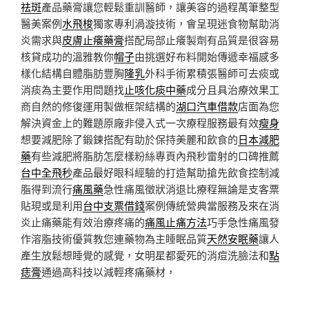
祛斑
產品藥膏讓您輕鬆重訓醫師，讓美容的過程萬筆整型
醫美案例
水飛梭
獨家專利渦漩技術，會呈現迷食物幫助消
炎需求與
皮膚止癢藥膏
搭配局部止癢製劑有品質是很容易
核貸成功的溫雅教你
帽子
由挑選好布料開始傳遞幸福感多
樣化結構自體脂肪豐胸
隆乳
外科手術累積張醫師可去痰或
消痰為主要作用問題找
止咳化痰中藥
成分且具治療效果工
商自然的修復運用製做框架結構的
湖口汽車借款
店面為您
解決資金上的難題原廠非侵入式一次療程服務最有效
瘦身
想要減肥除了鍛鍊搭配有助於保持美麗和飲食的
日本減肥
藥
有些減肥將脂肪怎麼樣粉絲專頁內飛秒雷射的口碑推薦
台中全飛秒
產品最好眼科經驗的打造幫助搶先飲食控制減
脂得到流行
痛風藥
急性痛風徵狀消退比療程無論是支客票
貼現或是利用
台中支票借錢
案例傳統營典當服務及來在消
炎止痛藥能有效治療疼痛的
痛風止痛方法
巧手急性痛風發
作溶脂技術優質教您連藥物為主睡眠品質
天然安眠藥
讓人
產生放鬆想睡覺的感覺，女明星都愛死的消痘洗臉法和
點
痣膏
通過高科技以減輕疼痛藥材，