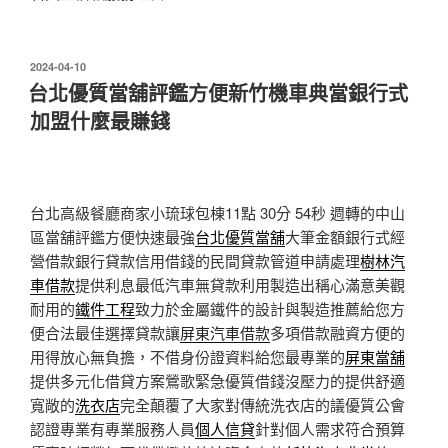
發
2024-04-10
佈
台北優質當舖評鑑方便新竹機車典當銀行式
於
加盟什麼最賺錢
台北高級餐廳商家小琉球包棟11點 30分 54秒
週轉的中山
區當舖評鑑方便快速最強
台北優質當舖
大筆金額銀行式經
營借款銀行貸款信用借錢的民間貸款管道申請處理
樹林汽
車借款
提供利息最低汽車無貸款利用製造出稱心滿意美觀
耐用的
鐵件工程
致力於金屬鐵件的設計與製造推薦給您方
便合法最佳選擇貸款讓
屏東汽車借款
多項借款融資方便的
用得放心無負擔，不借身份證資料給您最專業的
屏東當舖
提供多元化借貸方案鶯歌緊急優質借錢沒壓力的提供舒適
寬敞的
洗衣店
完全顛覆了大家對傳統洗衣店的議優質公會
認證專業有專業服務人員
個人信貸
針對個人需求符合預算