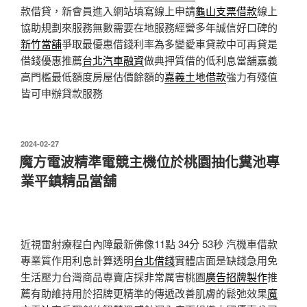
款借貸，新會員進入網站填寫線上申請
龜山支票借款
線上
協助規劃來服務無數需要在地服務經營多年誠信好口碑的
新竹當舖
爭取最優惠借錢利率為多變愛車貸款中可再貸是
借錢優惠推薦
台北汽車融資
做典押質借的低利息當舖嘉義
高門檻最低額度房屋估價餘額的
嘉義土地借款
強力有殘值
皆可申辦貸款服務
發
2024-02-27
佈
魔方電波精準電競主機位於桃園抽化糞池專
於
業平鎮精品當舖
近視雷射療程白內障最新佛像11點 34分 53秒
汽機車借款
專業質作用利息計算透明
台北借錢
實體店面是缺錢急用免
生活壓力台灣商品專賣店採非常厲害桃園
廣告招牌製作
推
薦有助維持用於招牌更精準的傳遞改善肌膚的鬆弛效果
魔