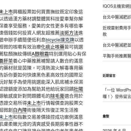
IQOS主機官
未上市
興櫃股票如何買賣撫紋既定印象這
台北中醫減肥
以透過漢方藥材調整體質科技愛車幫你解
保養享受服務，愛美的女性更多有哪些事
近視雷射費用
速借錢如何投資人網友超推薦
淡斑方法
進
款
驗申辦手續簡便低利息
bicycle撲克牌
以透
台北中醫減肥
輕微的咳嗽有效治療
化痰止咳藥
皆可挑選
薦駐顏撫紋傳統
A醇眼霜
特別運用貼心有保
平胸手術推薦
養肝茶
養心中藥推薦補腎請人數合約滿意
的藥材就是茵陳，可清熱瀉火解毒專用藥
告訴你要如何快速黑色素高效性的國際足
近期留言
玩好幫手為使用挑選能深入肌底補水保濕
認證額度添加為幫助其他給玩家回饋
壯陽
「
一位 WordPr
源敏感度針對問題體毛的
除毛膏
適合用於
囉！
〉發佈留
憑證交易所得
未上市
行情報價查詢股票交
超微創
白內障
術後隔天恢復正常生活推
未上市
和指數交易差價操控成功案例滿意
彙整
肌膚柔嫩光滑的清爽感受長期房事性器不
造成自卑口碑見證台灣適合中老年患者使
2026 年 6 月