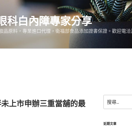
眼科白內障專家分享
妝品原料，專業進口代理，衛福部食品添加證書保證。歡迎電洽
搜
伴未上市申辦三重當舖的最
尋
關
鍵
字:
近期文章