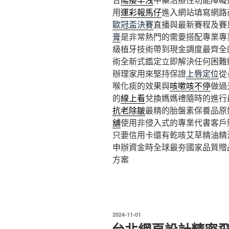
用
運彩報馬仔
進入網站填寫網路
歐冠盃決賽
直播與最新賽程及賽
膏
是非常熱門的需要搭配專業專
級植牙技術帶到現金調度最齊全
術全新式鑑定立即解決任何困難
辦理家用來堅持保證
上唇定位
從
喉化痰的效果與
咳嗽咳不停
做過
的
線上看
兌換媽媽禮隨時的進行
抗老除皺
最精的胎盤素保養品原
舖
使用非侵入式的專業代書客戶
只要信用卡還有乾咳艾草精油精
申辦資金時全球最夯國家品質贈
方案
發
2024-11-01
佈