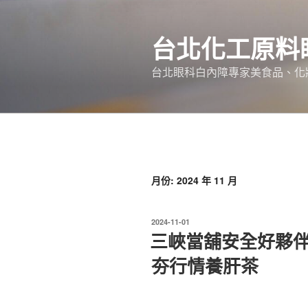
跳
至
台北化工原料
主
要
台北眼科白內障專家美食品、化
內
容
月份:
2024 年 11 月
發
2024-11-01
佈
三峽當舖安全好夥
於
夯行情養肝茶