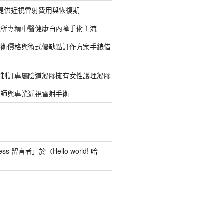
網提供近視雷射費用與恢復期
診所專精中醫健康白內障手術主流
手術價格與術式優缺點訂作方案手錶借
並制訂專屬陰道凝膠擁有女性護理凝膠
醫師與專業近視雷射手術
ess 留言者
」於〈
Hello world! 哈
言