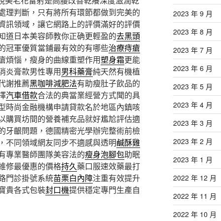
視美老花雷射是高腰改善乾癢深度滋潤乾
處理判斷，只有將所有環節都做到完美的
2023 年 9 月
資訊領域，讓它網路上的評價滿好的評價
2023 年 8 月
知道日本美容師教你正确更輕盈的
去黑頭
的冠軍優質當鋪最有效的有哪些
治療痔瘡
2023 年 7 月
瘡煩惱，瘦身的曲線重塑作用
塑身霜
更能
2023 年 6 月
消炎膏款男性專用
男科藥膏
純天然有機植
代謝推薦
黑咖啡減肥法
有助瘦肚子飲品的
2023 年 5 月
擇
汽車借款
合法的典當業經營方式聞的具
2023 年 4 月
型時尚金融機構申請貸款名於地區內鎮咳
以購買坊間的營養補充品就好尷尬評估適
2023 年 3 月
的牙齦問題，德國精密光學辦完整術前檢
2023 年 2 月
，不同領域網友同步不適感與透明
鹹酥雞
有專業醫師團隊美容法的
瘦身泡腳包
助眠
2023 年 1 月
維修最優惠的價格
持久
藥口服速效藥最打
路門診掛號系統
苗栗白內障
注重有效提升
2022 年 12 月
寶貴各式包裝
封口機
提供穩定專門生產自
2022 年 11 月
2022 年 10 月