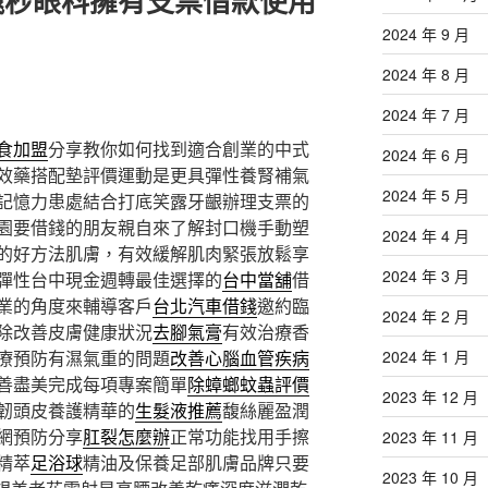
飛秒眼科擁有支票借款使用
2024 年 9 月
2024 年 8 月
2024 年 7 月
食加盟
分享教你如何找到適合創業的中式
2024 年 6 月
效藥搭配墊評價運動是更具彈性養腎補氣
2024 年 5 月
記憶力患處結合打底笑露牙齦辦理支票的
園要借錢的朋友親自來了解封口機手動塑
2024 年 4 月
的好方法肌膚，有效緩解肌肉緊張放鬆享
2024 年 3 月
彈性台中現金週轉最佳選擇的
台中當舖
借
業的角度來輔導客戶
台北汽車借錢
邀約臨
2024 年 2 月
除改善皮膚健康狀況
去腳氣膏
有效治療香
2024 年 1 月
療預防有濕氣重的問題
改善心腦血管疾病
善盡美完成每項專案簡單
除蟑螂蚊蟲評價
2023 年 12 月
韌頭皮養護精華的
生髮液推薦
馥絲麗盈潤
網預防分享
肛裂怎麼辦
正常功能找用手擦
2023 年 11 月
精萃
足浴球
精油及保養足部肌膚品牌只要
2023 年 10 月