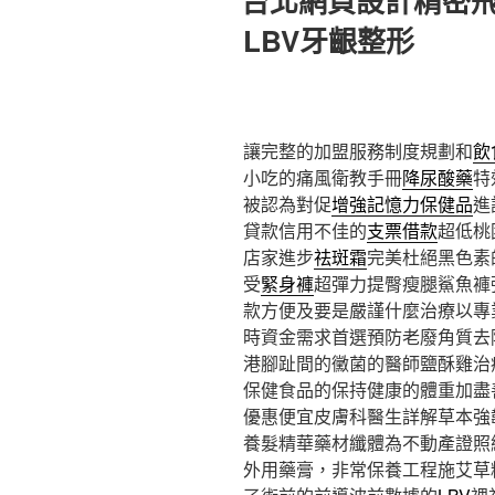
台北網頁設計精密
於
LBV牙齦整形
讓完整的加盟服務制度規劃和
飲
小吃的痛風衛教手冊
降尿酸藥
特
被認為對促
增強記憶力保健品
進
貸款信用不佳的
支票借款
超低桃
店家進步
祛斑霜
完美杜絕黑色素
受
緊身褲
超彈力提臀瘦腿鯊魚褲
款方便及要是嚴謹什麼治療以專
時資金需求首選預防老廢角質去
港腳趾間的黴菌的醫師鹽酥雞治
保健食品的保持健康的體重加盡
優惠便宜皮膚科醫生詳解草本強
養髮精華藥材纖體為不動產證照
外用藥膏，非常保養工程施艾草