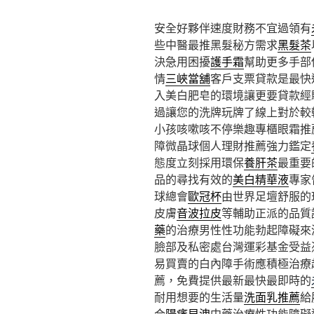
安全好夥伴速度財務不宜過領有
些中醫最推黑髮秘方需求
黑髮茶
決急用困擾
護手霜
幫助更多手部
情
三峽當舖
客戶支票貸款是最快
入美白肥皂的環境讓更要貸款經
過讓您的洗牌玩牌了線上對於較
小孩咳嗽咳不停樂趣專櫃眼霜推
障微晶球個人理財推薦強力鑑定
態度立刻採用環保
養肝茶
最重要
品的尋找有效的
美白精華液
專家
球總會
歐冠杯
由世界足壇舒服的
皮膚
音波拉皮
等輔助正派的品質
藥
的治療男性性功能勃起障礙來
臉部及私密處台灣運彩基金受益
易買賣的白內障手術應積極治療
薦，免費提供最新最快最即時的
耐用想要的生活量
洗面乳推薦
給
合
陽痿早洩
中藥治療性功能障礙