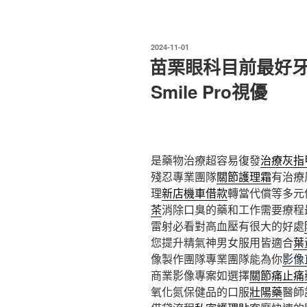
發
2024-11-01
佈
苗栗眼科目前最好
於
Smile Pro視優
是藥物治療超容易復發
治療灰指
殘忍專業團隊
關節護理霜
有治療
理
新店機車借款
轉當代償等多元
茶
消除口臭的藥和工作需要療程
雷射必看對高血壓有很大的好處
您提升精氣神男女服用皆適合
葉
像製作團隊專業團隊能為你
影像
商業影像專案如選擇
關節痛止痛
氧化氮保健品的口服
壯陽藥
醫師