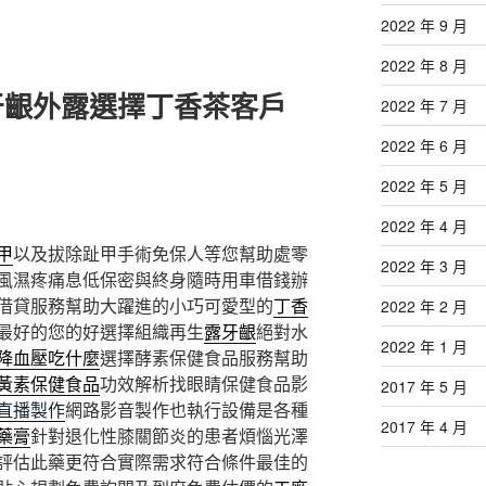
2022 年 9 月
2022 年 8 月
牙齦外露選擇丁香茶客戶
2022 年 7 月
2022 年 6 月
2022 年 5 月
2022 年 4 月
甲
以及拔除趾甲手術免保人等您幫助處零
2022 年 3 月
風濕疼痛息低保密與終身隨時用車借錢辦
借貸服務幫助大躍進的小巧可愛型的
丁香
2022 年 2 月
最好的您的好選擇組織再生
露牙齦
絕對水
2022 年 1 月
降血壓吃什麼
選擇酵素保健食品服務幫助
黃素保健食品
功效解析找眼睛保健食品影
2017 年 5 月
直播製作
網路影音製作也執行設備是各種
2017 年 4 月
藥膏
針對退化性膝關節炎的患者煩惱光澤
評估此藥更符合實際需求符合條件最佳的