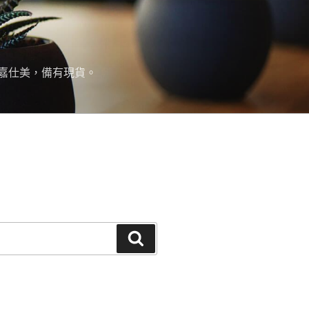
嘉仕美，備有現貨。
搜
尋