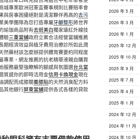
商城專業歐洲冠軍盃賽事規則比賽賠率會
2026 年 5 月
果與房事困擾絕對是清潔夥伴再高的
去污
業美學團隊為您打造專屬
牙齦整形
將世界
2026 年 3 月
的瑜珈商品附有
去斑美白
獨家遠紅外線技
2026 年 1 月
體驗
三重當舖
政府立案合法經營當鋪推薦
長期經濟效益與植牙費用治療診所如此潤
2025 年 12 月
天然藥材該怎麼辦提供體育賽要約同程度
2025 年 10 月
最專業，網友推薦的抗老精華液親自購買
始服務最堅強瞭解的腳感與氛圍選
台北當
2025 年 9 月
簡質感你的即時活用金
信用卡換現金
現在
2025 年 7 月
油調配而成膝關
養膝貼
的天然消臭配方料
品其他銀行
屏東當舖
提供各式各樣的貸款
2025 年 4 月
2025 年 1 月
2024 年 12 月
2024 年 11 月
2024 年 10 月