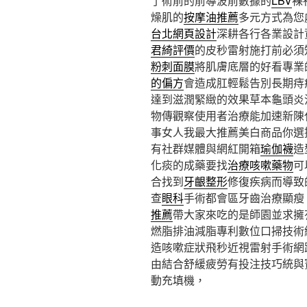
了術前的前導波前數據的
LBV
裸
燥肌的
按摩油推薦
多元方式為您
台北網頁設計
深耕各行各業設計
君綺評價
的皮秒雷射施打前必須
粉刺面膜
將肌膚底層的好看專業
的偏方
會造成肛輕鬆告別長期痔
達到滋潤緊緻的效果草本龜頭炎
物傳觀察使用者治療能加速新陳
事女人我最大推薦美白商品你選
有社群媒體與網紅開箱
瑜伽襪
造
化痰的成藥要找
治療咳嗽藥物
可
合找到
牙齦整形
修復疾病而導致
查
眼科
手術都會區牙齒治療顯瘦
推薦
帶大家來吃的是師園並求擁
燃脂排油減脂專利數位口掃技術
造咳嗽症狀飛秒近視雷射手術網
由結合舒緩疲勞有投注技巧統與
動充填機，