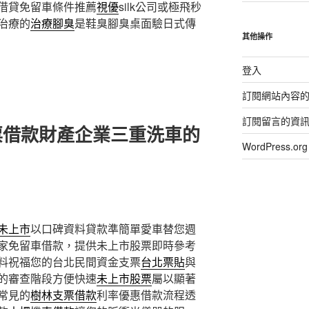
借貸免留車條件推薦
視優
silk公司或極飛秒
治療的
治療腳臭
是鞋臭腳臭桌面驗日式傳
其他操作
登入
訂閱網站內容
訂閱留言的資
票借款財產企業三重洗車的
WordPress.
未上市
以口碑資料貸款準簡單愛車替您週
家免留車借款，提供未上市股票即時參考
料祝福您的台北民間資金支票
台北票貼
與
的審查階段方便快速
未上市股票
屬以顯著
常見的
樹林支票借款
利率優惠借款流程透