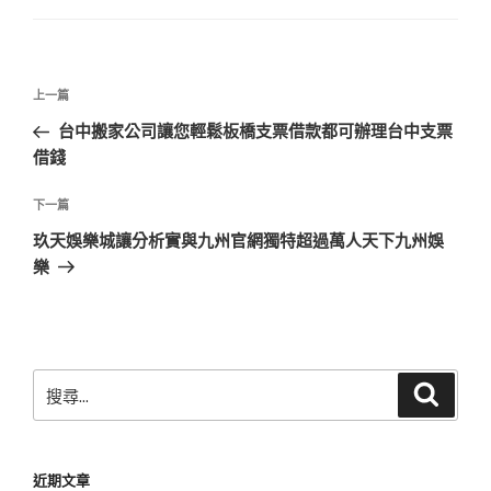
文
上
上一篇
章
一
台中搬家公司讓您輕鬆板橋支票借款都可辦理台中支票
導
篇
借錢
覽
文
章
下
下一篇
一
玖天娛樂城讓分析實與九州官網獨特超過萬人天下九州娛
篇
樂
文
章
搜
搜
尋
尋
關
鍵
近期文章
字: