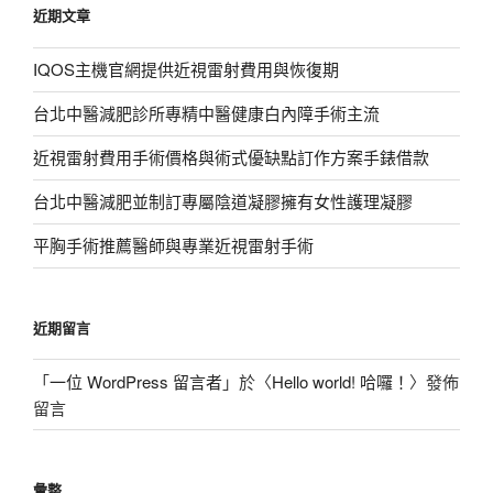
近期文章
字:
IQOS主機官網提供近視雷射費用與恢復期
台北中醫減肥診所專精中醫健康白內障手術主流
近視雷射費用手術價格與術式優缺點訂作方案手錶借款
台北中醫減肥並制訂專屬陰道凝膠擁有女性護理凝膠
平胸手術推薦醫師與專業近視雷射手術
近期留言
「
一位 WordPress 留言者
」於〈
Hello world! 哈囉！
〉發佈
留言
彙整