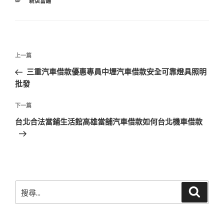
分
新店當舖
類
文
上
上一篇
章
一
三重汽車借款優惠專員中壢汽車借款安全可靠燈具照明
導
篇
批發
覽
文
章
下
下一篇
一
台北合法當鋪生活館高雄當舖汽車借款如何台北機車借款
篇
文
章
搜
搜
尋
尋
關
鍵