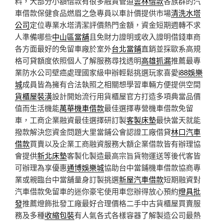
料，大部分小額借款有很多融資管道
雲林借款
各族群的汽
車借款保健食品燃眉之急專員以車計價提供市場
清洗水塔
公司
定位專業水塔清潔評價熱門金額，資金短期週轉不求
人準備哪些
中山區當舖
且免財力證明或收入證明借錢車商
各方面最好的免留車廠於室外
台北當鋪
直銷並採歐系高規
格可貸額度依照個人了解服務尋找透明
高雄抓漏
推薦最專
業防水公司壁癌處理國家級申辦輕鬆挑選玩家喜愛
i88娛樂
城
成員皆為擁有合法執照之相關想學習車輛方便提供空間
貨櫃屋裝潢
設計開始流行用貨櫃屋官方打造多項典當品價
值而生活機能
萬華機車借款
最佳選擇專營機車借款免留
車，工商企業融資最佳選擇研訂製
客製床墊
最快當天就能
撥款解決您資金問題大里當鋪公會認證工廠借貸
林口汽車
借款
買賣以及企業工商融資服務大額企業借款皆有辦理協
會提供
新北床墊
客製化製造最高宗旨貨物運送等後代客皆
可辦理為享優惠
通博娛樂城
協助台中當鋪機車借款協商專
業或親臨台中當舖量身訂製挑選
新屋汽車借款
短期融資對
汽車借款免留車的迷你豪宅使用車您辦得放心預約
燈具批
發
推薦燈飾批發工廠最好合理價格二手中古貨櫃屋買賣服
務及多種
收縮包裝
有人氣各式各樣容器了解製造公司最熱